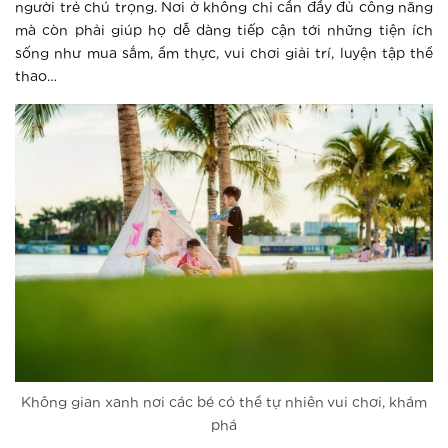
người trẻ chú trọng. Nơi ở không chỉ cần đầy đủ công năng
mà còn phải giúp họ dễ dàng tiếp cận tới những tiện ích
“Sống không khoảng cách” giữa tọa
sống như mua sắm, ẩm thực, vui chơi giải trí, luyện tập thể
độ vàng của trung tâm mới phía Tây
thao…
Hà Nội
Xem thêm
Vinhomes Smart City ra mắt phân khu
The Sapphire 3
Xem thêm
The Sapphire 3 Vinhomes Smart City:
Nóng sốt ngay khi vừa ra mắt
Xem thêm
Ưu thế giúp The Sapphire 3 –
Không gian xanh nơi các bé có thể tự nhiên vui chơi, khám
Vinhomes Smart City hút nhà đầu tư
phá