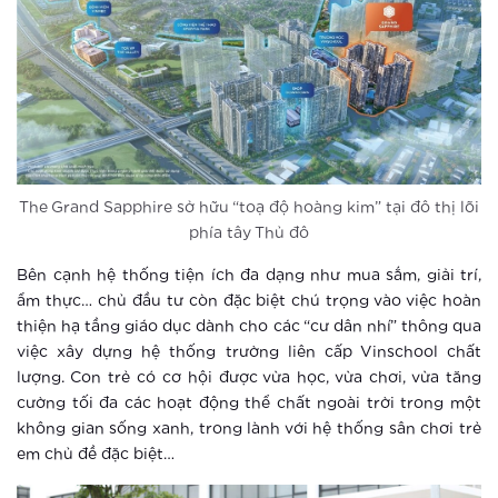
phạm tội
Xem thêm
Sống tại thành phố thông minh, trẻ
em được bảo vệ đa lớp như thế nào?
Xem thêm
The Grand Sapphire sở hữu “toạ độ hoàng kim” tại đô thị lõi
phía tây Thủ đô
Vinhomes Smart City: Những trải
nghiệm tuyệt vời cho người trẻ hiện
Bên cạnh hệ thống tiện ích đa dạng như mua sắm, giải trí,
đại
ẩm thực… chủ đầu tư còn đặc biệt chú trọng vào việc hoàn
Xem thêm
thiện hạ tầng giáo dục dành cho các “cư dân nhí” thông qua
việc xây dựng hệ thống trường liên cấp Vinschool chất
Thành phố thông minh: Bước đi tắt
lượng. Con trẻ có cơ hội được vừa học, vừa chơi, vừa tăng
đón đầu của ông lớn BĐS Vingroup
cường tối đa các hoạt động thể chất ngoài trời trong một
không gian sống xanh, trong lành với hệ thống sân chơi trẻ
Xem thêm
em chủ đề đặc biệt…