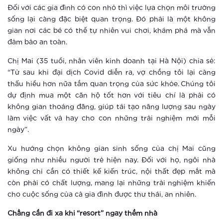
Xem thêm
Đối với các gia đình có con nhỏ thì việc lựa chọn môi trường
sống lại càng đặc biệt quan trọng. Đó phải là một không
Ra mắt vườn Nhật tại Hà Nội
gian nơi các bé có thể tự nhiên vui chơi, khám phá mà vẫn
đảm bảo an toàn.
Chị Mai (35 tuổi, nhân viên kinh doanh tại Hà Nội) chia sẻ:
Xem thêm
“Từ sau khi đại dịch Covid diễn ra, vợ chồng tôi lại càng
Khám phá điểm “check in” mới cực
thấu hiểu hơn nữa tầm quan trọng của sức khỏe. Chúng tôi
chất tại Hà Nội
dự định mua một căn hộ tốt hơn với tiêu chí là phải có
không gian thoáng đãng, giúp tái tạo năng lượng sau ngày
làm việc vất vả hay cho con những trải nghiệm mới mỗi
Xem thêm
ngày”.
Vinhomes Smart City ra mắt phân khu
Xu hướng chọn không gian sinh sống của chị Mai cũng
The Sapphire 3
giống như nhiều người trẻ hiện nay. Đối với họ, ngôi nhà
không chỉ cần có thiết kế kiến trúc, nội thất đẹp mắt mà
Xem thêm
còn phải có chất lượng, mang lại những trải nghiệm khiến
cho cuộc sống của cả gia đình được thư thái, an nhiên.
Vinhomes tái hiện không gian Á Đông
tại khu vườn Nhật phía Tây Hà Nội
Chẳng cần đi xa khi “resort” ngay thềm nhà