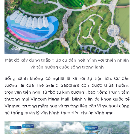
Xem thêm
Điểm check-in khó bỏ qua tại Hà Nội
dịp Tết thiếu nhi 1-6
Xem thêm
Vingroup tổ chức cho khách hàng trải
Mật độ xây dựng thấp giúp cư dân hoà mình với thiên nhiên
nghiệm phong cách sống thông minh
và tận hưởng cuộc sống trong lành
Sống xanh không có nghĩa là xa rời sự tiện ích. Cư dân
Xem thêm
tương lai của The Grand Sapphire còn được thừa hưởng
trọn vẹn tiện nghi từ “bộ tứ kim cương”, bao gồm: Trung tâm
Hào hứng với “cuộc sống một chạm”
thương mại Vincom Mega Mall, bệnh viện đa khoa quốc tế
tại Vinhomes Smart City
Vinmec, trường mầm non và trường liên cấp Vinschool cùng
hệ thống quản lý vận hành theo tiêu chuẩn Vinhomes.
Xem thêm
Ứng dụng AI giúp đoán trước hành vi