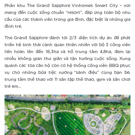
Phân khu The Grand Sapphire Vinhomes Smart City – nơi
Xem thêm
mang đến cuộc sống chuẩn “resort”, đáp ứng toàn bộ nhu
cầu của các thành viên trong gia đình, đặc biệt là những gia
Thông báo thay đổi tiện ích cảnh
đình trẻ.
quan
The Grand Sapphire dành tới 2/3 diện tích dự án để phát
Xem thêm
triển hệ sinh thái cảnh quan thiên nhiên với bộ 3 công viên
liên hoàn lên đến 16,3ha và hồ trung tâm 4,8ha, đem lại
Một ngày có thể dài 26 tiếng ở
nhiều không gian thư giãn và tận hưởng cuộc sống. Xung
Vinhomes Smart City?
quanh các tòa căn hộ còn có hệ thống công viên BBQ phục
vụ cho những bữa tiệc nướng “sành điệu” cùng bạn bè,
Xem thêm
trung tâm thể thao với 11 sân tập thể thao, gym và sân chơi
trẻ em…
Đô thị thông minh xóa tan mọi nỗi lo
của người lớn tuổi
Xem thêm
Thành phố thông minh khác xa khu
căn hộ thông thường ra sao?