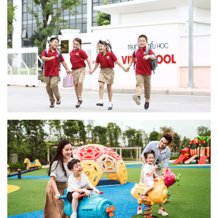
Thành phố thông minh khác xa khu
căn hộ thông thường ra sao?
Xem thêm
Cư dân nhí được sống trong môi
trường an toàn mức cao tại Vinhomes
Smart City
Xem thêm
Vingroup tiên phong ứng dụng công
nghệ thông minh, nâng tầm cuộc sống
cư dân đại đô thị Vinhomes Smart
City
Xem thêm
So sánh Căn hộ thông minh với Đô thị
thông minh
Xem thêm