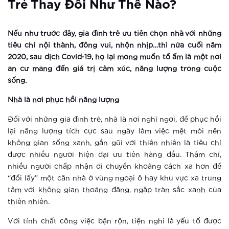
Trẻ Thay Đổi Như Thế Nào?
Hà Nội khai trương công viên thể
thao “khủng” nhất Đông Nam Á
Nếu như trước đây, gia đình trẻ ưu tiên chọn nhà với những
tiêu chí nội thành, đông vui, nhộn nhịp…thì nửa cuối năm
Xem thêm
2020, sau dịch Covid-19, họ lại mong muốn tổ ấm là một nơi
Vinhomes Smart City ra mắt phân khu
an cư mang đến giá trị cảm xúc, năng lượng trong cuộc
căn hộ cao cấp Ruby – không gian
sống.
sống đẳng cấp phía Tây Hà Nội
Nhà là nơi phục hồi năng lượng
Xem thêm
Đối với những gia đình trẻ, nhà là nơi nghỉ ngơi, để phục hồi
Ra mắt The Sapphire 4 – viên ngọc
lại năng lượng tích cực sau ngày làm việc mệt mỏi nên
sáng của Vinhomes Smart City
không gian sống xanh, gần gũi với thiên nhiên là tiêu chí
được nhiều người hiện đại ưu tiên hàng đầu. Thậm chí,
nhiều người chấp nhận di chuyển khoảng cách xa hơn để
Xem thêm
“đổi lấy” một căn nhà ở vùng ngoại ô hay khu vực xa trung
Vingroup giữ vững vị thế doanh
tâm với không gian thoáng đãng, ngập tràn sắc xanh của
nghiệp tư nhân lớn nhất Việt Nam
thiên nhiên.
Với tính chất công việc bận rộn, tiện nghi là yếu tố được
Xem thêm