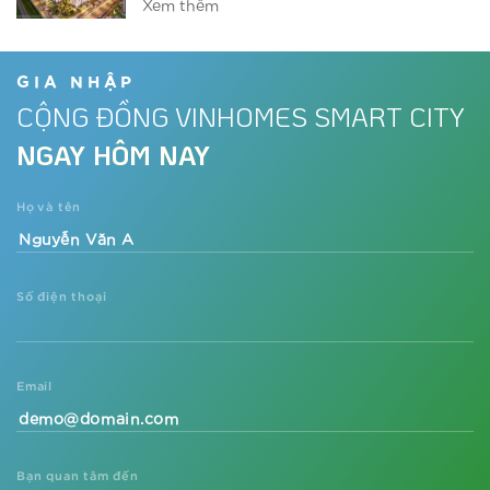
Xem thêm
Vinhomes ra mắt phân khu ‘chuẩn Mỹ’
tại đại đô thị phía Tây
GIA NHẬP
CỘNG ĐỒNG VINHOMES SMART CITY
Xem thêm
NGAY HÔM NAY
Dự án đón nhu cầu nghỉ dưỡng tại
gia thời Covid-19
Họ và tên
Xem thêm
Số điện thoại
Sắp xuất hiện tòa căn hộ phong cách
resort Mỹ tại trung tâm phía Tây Thủ
đô
Xem thêm
Email
Vì sao các nhà đầu tư lại săn lùng dự
án căn hộ The Metrolines?
Bạn quan tâm đến