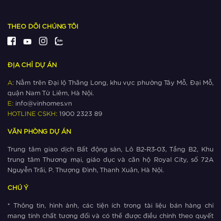
Xem thêm
THEO DÕI CHÚNG TÔI
Ngắm khu đô thị có nhiều công viên
nhất phía Tây Hà Nội
ĐỊA CHỈ DỰ ÁN
Xem thêm
A:
Nằm trên Đại lộ Thăng Long, khu vực phường Tây Mỗ, Đại Mỗ,
quận Nam Từ Liêm, Hà Nội.
Giá bất động sản ‘cận lộ kế metro’
E:
info@vinhomes.vn
leo thang như thế nào?
HOTLINE CSKH:
1900 2323 89
VĂN PHÒNG DỰ ÁN
Xem thêm
Trung tâm giao dịch Bất động sản, Lô B2-R3-03, Tầng B2, Khu
The Metrolines – Yếu tố vàng thúc
trung tâm Thương mại, giáo dục và căn hộ Royal City, số 72A
đẩy thịnh vượng phía Tây Hà Nội
Nguyễn Trãi, P. Thượng Đình, Thanh Xuân, Hà Nội.
CHÚ Ý
Xem thêm
* Thông tin, hình ảnh, các tiện ích trong tài liệu bán hàng chỉ
The Metrolines thu hút cộng đồng cư
mang tính chất tương đối và có thể được điều chỉnh theo quyết