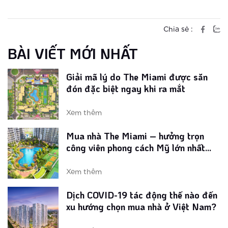
Giải mã lý do The Miami được săn
đón đặc biệt ngay khi ra mắt
Chia sẻ :
BÀI VIẾT MỚI NHẤT
Xem thêm
Mua nhà The Miami – hưởng trọn
công viên phong cách Mỹ lớn nhất
Vinhomes Smart City
Xem thêm
Dịch COVID-19 tác động thế nào đến
xu hướng chọn mua nhà ở Việt Nam?
Xem thêm
Loạt tiện ích phong cách Mỹ tại phân
khu The Miami Tây Hà Nội