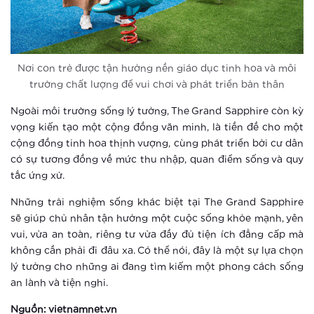
4 yếu tố “smart” tạo chuẩn sống mới
chưa từng có tại Vinhomes Smart
City
Xem thêm
Nơi con trẻ được tận hưởng nền giáo dục tinh hoa và môi
trường chất lượng để vui chơi và phát triển bản thân
5 thay đổi tuyệt vời khi sống tại
Vinhomes Smart City
Ngoài môi trường sống lý tưởng, The Grand Sapphire còn kỳ
vọng kiến tạo một cộng đồng văn minh, là tiền đề cho một
cộng đồng tinh hoa thịnh vượng, cùng phát triển bởi cư dân
Xem thêm
có sự tương đồng về mức thu nhập, quan điểm sống và quy
Trải nghiệm sống thời thượng thời
tắc ứng xử.
đại 4.0 tại đô thị thông minh của
Những trải nghiệm sống khác biệt tại The Grand Sapphire
Vingroup
sẽ giúp chủ nhân tận hưởng một cuộc sống khỏe mạnh, yên
Xem thêm
vui, vừa an toàn, riêng tư vừa đầy đủ tiện ích đẳng cấp mà
không cần phải đi đâu xa. Có thể nói, đây là một sự lựa chọn
Điểm danh 3 đô thị thông minh hàng
lý tưởng cho những ai đang tìm kiếm một phong cách sống
đầu Châu Á
an lành và tiện nghi.
Xem thêm
Nguồn: vietnamnet.vn