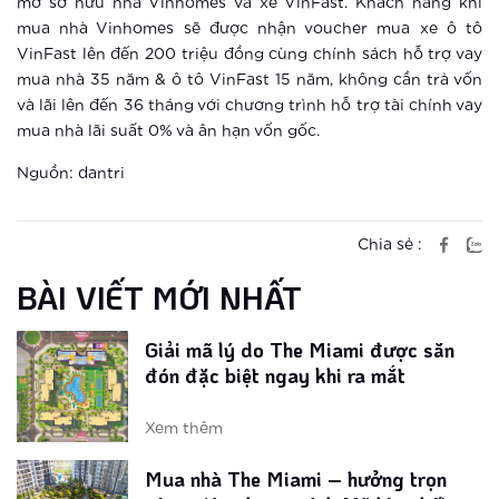
mơ sở hữu nhà Vinhomes và xe VinFast. Khách hàng khi
Vingroup
mua nhà Vinhomes sẽ được nhận voucher mua xe ô tô
Xem thêm
VinFast lên đến 200 triệu đồng cùng chính sách hỗ trợ vay
mua nhà 35 năm & ô tô VinFast 15 năm, không cần trả vốn
Điểm danh 3 đô thị thông minh hàng
và lãi lên đến 36 tháng với chương trình hỗ trợ tài chính vay
đầu Châu Á
mua nhà lãi suất 0% và ân hạn vốn gốc.
Xem thêm
Nguồn: dantri
Giải mã lý do The Miami được săn
đón đặc biệt ngay khi ra mắt
Chia sẻ :
BÀI VIẾT MỚI NHẤT
Xem thêm
Mua nhà The Miami – hưởng trọn
công viên phong cách Mỹ lớn nhất
Vinhomes Smart City
Xem thêm
Dịch COVID-19 tác động thế nào đến