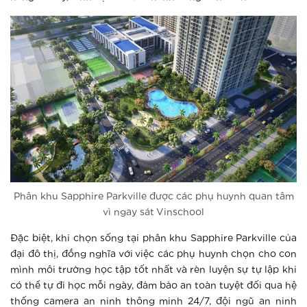
Xem thêm
Thành phố thông minh: Bước đi tắt
đón đầu của ông lớn BĐS Vingroup
Xem thêm
Thành phố thông minh khác xa khu
căn hộ thông thường ra sao?
Xem thêm
Cư dân nhí được sống trong môi
Phân khu Sapphire Parkville được các phụ huynh quan tâm
trường an toàn mức cao tại Vinhomes
vì ngay sát Vinschool
Smart City
Đặc biệt, khi chọn sống tại phân khu Sapphire Parkville của
Xem thêm
đại đô thị, đồng nghĩa với việc các phụ huynh chọn cho con
Vingroup tiên phong ứng dụng công
mình môi trường học tập tốt nhất và rèn luyện sự tự lập khi
nghệ thông minh, nâng tầm cuộc sống
có thể tự đi học mỗi ngày, đảm bảo an toàn tuyệt đối qua hệ
cư dân đại đô thị Vinhomes Smart
thống camera an ninh thông minh 24/7, đội ngũ an ninh