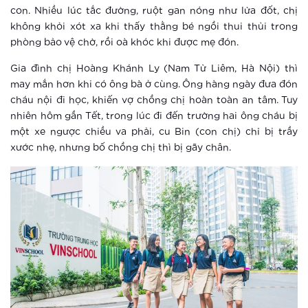
Vinhomes Smart City ra mắt phân khu
con. Nhiều lúc tắc đường, ruột gan nóng như lửa đốt, chị
The Sapphire 3
không khỏi xót xa khi thấy thằng bé ngồi thui thủi trong
phòng bảo vệ chờ, rồi oà khóc khi được mẹ đón.
Xem thêm
Gia đình chị Hoàng Khánh Ly (Nam Từ Liêm, Hà Nội) thì
Vinhomes tái hiện không gian Á Đông
may mắn hơn khi có ông bà ở cùng. Ông hàng ngày đưa đón
tại khu vườn Nhật phía Tây Hà Nội
cháu nội đi học, khiến vợ chồng chị hoàn toàn an tâm. Tuy
nhiên hôm gần Tết, trong lúc đi đến trường hai ông cháu bị
Xem thêm
một xe ngược chiều va phải, cu Bin (con chị) chỉ bị trầy
xước nhẹ, nhưng bố chồng chị thì bị gãy chân.
Thông báo thay đổi tiện ích cảnh
quan
Xem thêm
Một ngày có thể dài 26 tiếng ở
Vinhomes Smart City?
Xem thêm