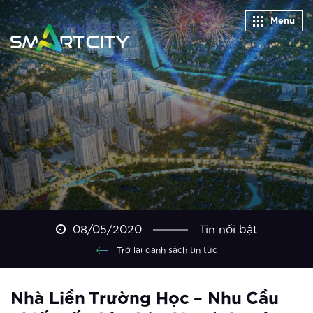
Menu
Xem thêm
Vingroup giữ vững vị thế doanh
nghiệp tư nhân lớn nhất Việt Nam
Xem thêm
“Sống không khoảng cách” giữa tọa
độ vàng của trung tâm mới phía Tây
Hà Nội
Xem thêm
Vinhomes Smart City ra mắt phân khu
08/05/2020
Tin nổi bật
The Sapphire 3
Trở lại danh sách tin tức
Xem thêm
Nhà Liền Trường Học – Nhu Cầu
The Sapphire 3 Vinhomes Smart City: