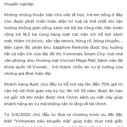
City
chuyên nghiệp.
Xem thêm
Không những thuận tiện cho việc đi học, trẻ em sống ở đây
So sánh Căn hộ thông minh với Đô thị
còn được phát triển toàn diện trí tuệ và thể chất khi tận
thông minh
hưởng không gian sống xanh với bộ ba công viên liên hoàn
rộng tới 18,3 ha cùng hàng loạt các tiện ích hồ bơi xanh
Xem thêm
mát, thảm cỏ picnic, sân tập tennis, bóng rổ, bóng chuyền,…
Bên cạnh đó, phân khu Sapphire Parkville được thụ hưởng
4 yếu tố “smart” tạo chuẩn sống mới
tất cả tiện ích của đại đô thị Vinhomes Smart City: toà nhà
chưa từng có tại Vinhomes Smart
văn phòng, khu thương mại Vincom Mega Mall, bệnh viện đa
City
khoa quốc tế Vinmec… trở thành chốn an cư lý tưởng của
Xem thêm
những gia đình hiện đại.
5 thay đổi tuyệt vời khi sống tại
Khách hàng được chủ đầu tư hỗ trợ vay lên đến 70% giá trị
Vinhomes Smart City
căn hộ với thời gian vay kỷ lục lên tới 35 năm, được ân hạn
nợ gốc tới khi nhận được nhà. Chính sách ưu việt này giúp
khách hàng an cư mà không cần lo lắng về tài chính.
Xem thêm
Từ 3/4/2020, chủ đầu tư đưa ra chương trình ưu đãi đặc
Trải nghiệm sống thời thượng thời
biệt “Vinhomes siêu khuyến mãi” giúp hiện thực hoá giấc
đại 4.0 tại đô thị thông minh của