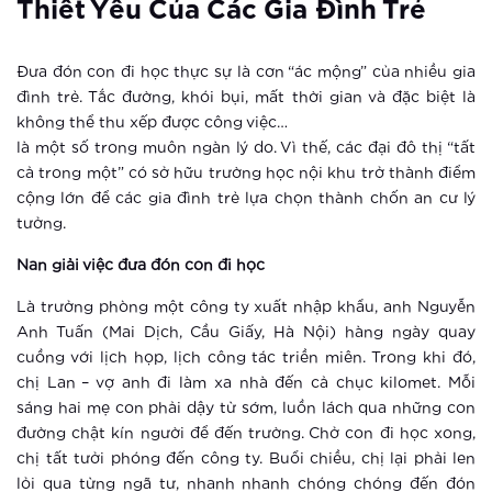
Nóng sốt ngay khi vừa ra mắt
Thiết Yếu Của Các Gia Đình Trẻ
Xem thêm
Đưa đón con đi học thực sự là cơn “ác mộng” của nhiều gia
đình trẻ. Tắc đường, khói bụi, mất thời gian và đặc biệt là
Ưu thế giúp The Sapphire 3 –
không thể thu xếp được công việc…
Vinhomes Smart City hút nhà đầu tư
là một số trong muôn ngàn lý do. Vì thế, các đại đô thị “tất
cả trong một” có sở hữu trường học nội khu trở thành điểm
Xem thêm
cộng lớn để các gia đình trẻ lựa chọn thành chốn an cư lý
tưởng.
Ra mắt vườn Nhật tại Hà Nội
Nan giải việc đưa đón con đi học
Là trưởng phòng một công ty xuất nhập khẩu, anh Nguyễn
Xem thêm
Anh Tuấn (Mai Dịch, Cầu Giấy, Hà Nội) hàng ngày quay
cuồng với lịch họp, lịch công tác triền miên. Trong khi đó,
Khám phá điểm “check in” mới cực
chị Lan – vợ anh đi làm xa nhà đến cả chục kilomet. Mỗi
chất tại Hà Nội
sáng hai mẹ con phải dậy từ sớm, luồn lách qua những con
đường chật kín người để đến trường. Chở con đi học xong,
Xem thêm
chị tất tưởi phóng đến công ty. Buổi chiều, chị lại phải len
lỏi qua từng ngã tư, nhanh nhanh chóng chóng đến đón