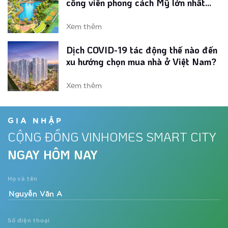
xu hướng chọn mua nhà ở Việt Nam?
Xem thêm
Loạt tiện ích phong cách Mỹ tại phân
khu The Miami Tây Hà Nội
Xem thêm
Vinhomes ra mắt phân khu ‘chuẩn Mỹ’
tại đại đô thị phía Tây
GIA NHẬP
CỘNG ĐỒNG VINHOMES SMART CITY
Xem thêm
NGAY HÔM NAY
Dự án đón nhu cầu nghỉ dưỡng tại
gia thời Covid-19
Họ và tên
Xem thêm
Số điện thoại
Sắp xuất hiện tòa căn hộ phong cách