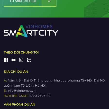
TƯ VẤN CHO TÔI
Tại sao người Nhật chọn The
Metrolines làm ‘bến đỗ’ khi đổ vốn
vào BĐS Việt Nam?
Xem thêm
Dự đoán tương lai của đô thị siêu
kết nối The Metrolines
Xem thêm
THEO DÕI CHÚNG TÔI
Ngắm khu đô thị có nhiều công viên
nhất phía Tây Hà Nội
ĐỊA CHỈ DỰ ÁN
Xem thêm
A:
Nằm trên Đại lộ Thăng Long, khu vực phường Tây Mỗ, Đại Mỗ,
quận Nam Từ Liêm, Hà Nội.
Giá bất động sản ‘cận lộ kế metro’
E:
info@vinhomes.vn
leo thang như thế nào?
HOTLINE CSKH:
1900 2323 89
VĂN PHÒNG DỰ ÁN
Xem thêm