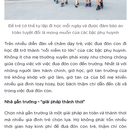
Đô thị thông minh xóa tan mọi nỗi lo
của người lớn tuổi
Để trẻ có thể tự lập đi học mỗi ngày và được đảm bảo an
Xem thêm
toàn tuyệt đối là mong muốn của các bậc phụ huynh
Thành phố thông minh khác xa khu
Trên nhiều diễn đàn về chăm dạy trẻ, việc đưa đón con đi
căn hộ thông thường ra sao?
học đã trở thành “nỗi niềm to lớn” của các bậc phụ huynh.
Không ít cha mẹ thường xuyên phải xoay như chong chóng
Xem thêm
giữa công việc với việc đưa đón con đến trường. Nhất là với
những người làm hành chính, giờ học, giờ tan trường của
Điểm check-in khó bỏ qua tại Hà Nội
trẻ không khớp với giờ làm, giờ tan ca của bố mẹ khiến
dịp Tết thiếu nhi 1-6
nhiều gia đình loay hoay, bức bách thậm chí dẫn đến cãi vã
trong việc đưa đón con.
Xem thêm
Nhà gần trường – “giải pháp thảnh thơi”
Vingroup tổ chức cho khách hàng trải
nghiệm phong cách sống thông minh
Chọn nhà gần trường là một giải pháp an toàn và thảnh thơi
mà nhiều gia đình trẻ chọn lựa. Họ không phải tốn nhiều
thời gian hay kinh phí để đưa đón con trẻ, thậm chí còn
Xem thêm