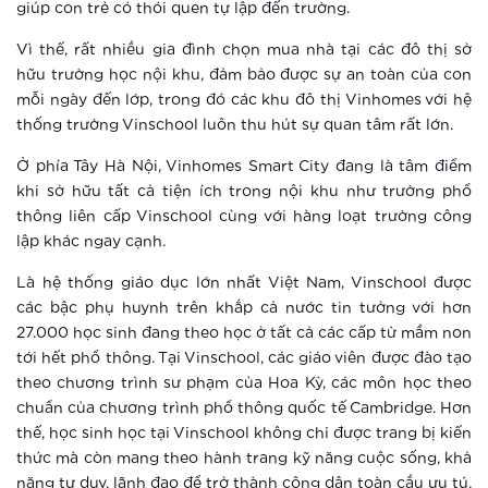
giúp con trẻ có thói quen tự lập đến trường.
Hào hứng với “cuộc sống một chạm”
Vì thế, rất nhiều gia đình chọn mua nhà tại các đô thị sở
tại Vinhomes Smart City
hữu trường học nội khu, đảm bảo được sự an toàn của con
mỗi ngày đến lớp, trong đó các khu đô thị Vinhomes với hệ
Xem thêm
thống trường Vinschool luôn thu hút sự quan tâm rất lớn.
Ứng dụng AI giúp đoán trước hành vi
Ở phía Tây Hà Nội, Vinhomes Smart City đang là tâm điểm
phạm tội
khi sở hữu tất cả tiện ích trong nội khu như trường phổ
thông liên cấp Vinschool cùng với hàng loạt trường công
Xem thêm
lập khác ngay cạnh.
Là hệ thống giáo dục lớn nhất Việt Nam, Vinschool được
Sống tại thành phố thông minh, trẻ
các bậc phụ huynh trên khắp cả nước tin tưởng với hơn
em được bảo vệ đa lớp như thế nào?
27.000 học sinh đang theo học ở tất cả các cấp từ mầm non
tới hết phổ thông. Tại Vinschool, các giáo viên được đào tạo
Xem thêm
theo chương trình sư phạm của Hoa Kỳ, các môn học theo
chuẩn của chương trình phổ thông quốc tế Cambridge. Hơn
Vinhomes Smart City: Những trải
thế, học sinh học tại Vinschool không chỉ được trang bị kiến
nghiệm tuyệt vời cho người trẻ hiện
thức mà còn mang theo hành trang kỹ năng cuộc sống, khả
đại
năng tư duy, lãnh đạo để trở thành công dân toàn cầu ưu tú.