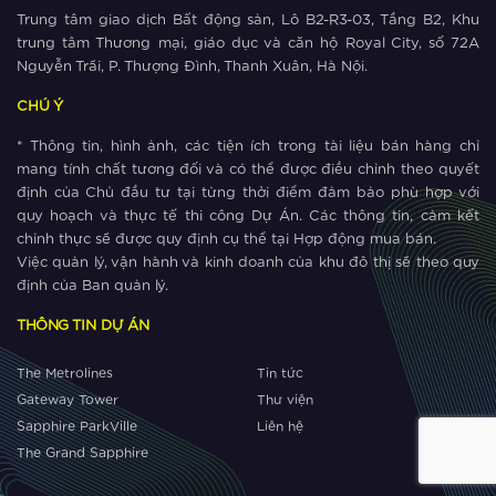
Trung tâm giao dịch Bất động sản, Lô B2-R3-03, Tầng B2, Khu
The Metrolines – Yếu tố vàng thúc
trung tâm Thương mại, giáo dục và căn hộ Royal City, số 72A
đẩy thịnh vượng phía Tây Hà Nội
Nguyễn Trãi, P. Thượng Đình, Thanh Xuân, Hà Nội.
CHÚ Ý
Xem thêm
* Thông tin, hình ảnh, các tiện ích trong tài liệu bán hàng chỉ
The Metrolines thu hút cộng đồng cư
mang tính chất tương đối và có thể được điều chỉnh theo quyết
dân quốc tế
định của Chủ đầu tư tại từng thời điểm đảm bảo phù hợp với
quy hoạch và thực tế thi công Dự Án. Các thông tin, cảm kết
chỉnh thực sẽ được quy định cụ thể tại Hợp động mua bán.
Xem thêm
Việc quản lý, vận hành và kinh doanh của khu đô thị sẽ theo quy
Lý do The Metrolines trở thành lựa
định của Ban quản lý.
chọn số một của cộng đồng quốc tế
THÔNG TIN DỰ ÁN
tại phía Tây Hà Nội?
Xem thêm
The Metrolines
Tin tức
Gateway Tower
Thư viện
Những vùng đất “lột xác” nhờ metro
Sapphire ParkVille
Liên hệ
The Grand Sapphire