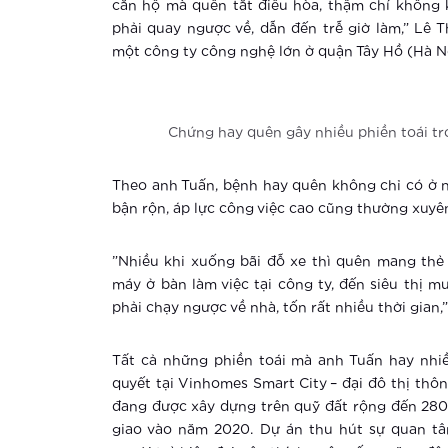
căn hộ mà quên tắt điều hòa, thậm chí không k
phải quay ngược về, dẫn đến trễ giờ làm,” Lê T
một công ty công nghệ lớn ở quận Tây Hồ (Hà Nộ
Chứng hay quên gây nhiều phiền toái tr
Theo anh Tuấn, bệnh hay quên không chỉ có ở n
bận rộn, áp lực công việc cao cũng thường xuyê
”Nhiều khi xuống bãi đỗ xe thì quên mang thẻ x
máy ở bàn làm việc tại công ty, đến siêu thị 
phải chạy ngược về nhà, tốn rất nhiều thời gian,
Tất cả những phiền toái mà anh Tuấn hay nhiề
quyết tại Vinhomes Smart City – đại đô thị thô
đang được xây dựng trên quỹ đất rộng đến 280h
giao vào năm 2020. Dự án thu hút sự quan tâm