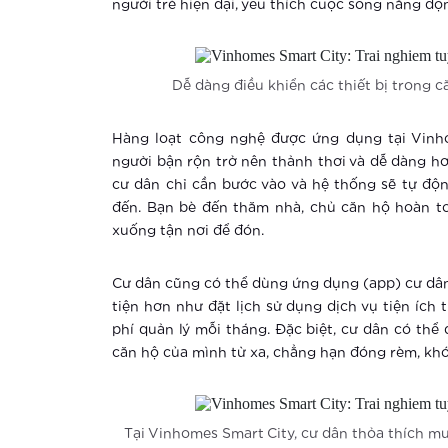
người trẻ hiện đại, yêu thích cuộc sống năng động
Dễ dàng điều khiển các thiết bị trong 
Hàng loạt công nghệ được ứng dụng tại Vinh
người bận rộn trở nên thảnh thơi và dễ dàng hơn
cư dân chỉ cần bước vào và hệ thống sẽ tự độ
đến. Bạn bè đến thăm nhà, chủ căn hộ hoàn t
xuống tận nơi để đón.
Cư dân cũng có thể dùng ứng dụng (app) cư dân
tiện hơn như đặt lịch sử dụng dịch vụ tiện ích 
phí quản lý mỗi tháng. Đặc biệt, cư dân có thể 
căn hộ của mình từ xa, chẳng hạn đóng rèm, khó
Tại Vinhomes Smart City, cư dân thỏa thích 