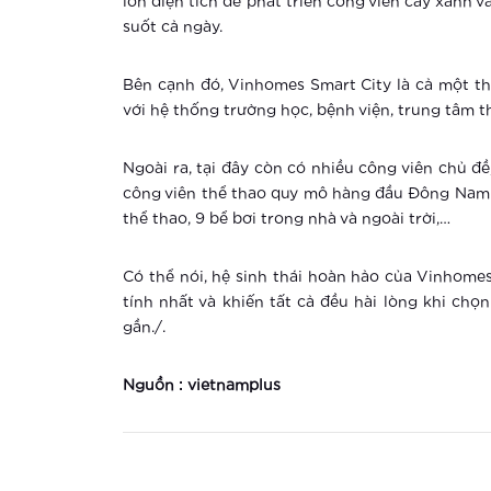
lớn diện tích để phát triển công viên cây xanh v
suốt cả ngày.
Bên cạnh đó, Vinhomes Smart City là cả một thế
với hệ thống trường học, bệnh viện, trung tâm 
Ngoài ra, tại đây còn có nhiều công viên chủ đ
công viên thể thao quy mô hàng đầu Đông Nam Á
thể thao, 9 bể bơi trong nhà và ngoài trời,…
Có thể nói, hệ sinh thái hoàn hảo của Vinhome
tính nhất và khiến tất cả đều hài lòng khi chọn
gần./.
Nguồn :
vietnamplus