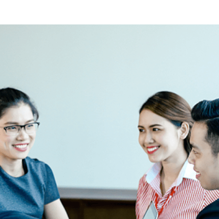
hạnh phúc riêng
Xem thêm
Giải mã lý do Vinhomes
Smart City thắng lớn tại
APPA 2021
Xem thêm
Nhà đầu tư săn lùng
Gateway Tower trước khi
Vinhomes ra mắt dự án
Xem thêm
mới
Khám phá căn hộ cho thuê
đẳng cấp phía Tây Hà Nội
Xem thêm
Lý do tập đoàn Nhật rót
vốn vào Vinhomes Smart
City
Xem thêm