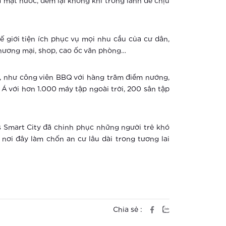
à mặt nước, đem lại không khí trong lành dễ chịu
 giới tiện ích phục vụ mọi nhu cầu của cư dân,
thương mại, shop, cao ốc văn phòng…
ề, như công viên BBQ với hàng trăm điểm nướng,
 với hơn 1.000 máy tập ngoài trời, 200 sân tập
s Smart City đã chinh phục những người trẻ khó
 nơi đây làm chốn an cư lâu dài trong tương lai
Chia sẻ :