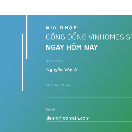
GIA NHẬP
CỘNG ĐỒNG VINHOMES S
NGAY HÔM NAY
Họ và tên
Số điện thoại
Email