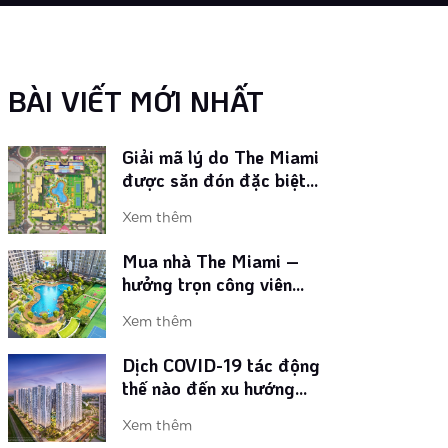
Xem thêm
Giải mã lý do The Miami
được săn đón đặc biệt
BÀI VIẾT MỚI NHẤT
ngay khi ra mắt
Xem thêm
Mua nhà The Miami –
hưởng trọn công viên
phong cách Mỹ lớn nhất
Xem thêm
Vinhomes Smart City
Dịch COVID-19 tác động
thế nào đến xu hướng
chọn mua nhà ở Việt
Xem thêm
Nam?
Loạt tiện ích phong cách
Mỹ tại phân khu The
Miami Tây Hà Nội
Xem thêm