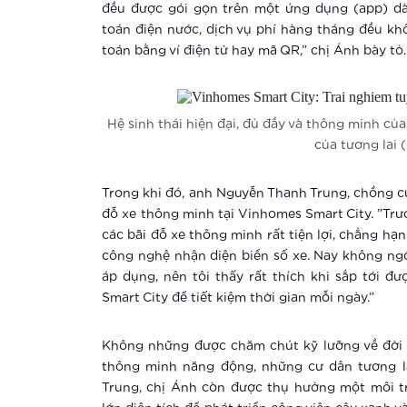
đều được gói gọn trên một ứng dụng (app) dàn
toán điện nước, dịch vụ phí hàng tháng đều kh
toán bằng ví điện tử hay mã QR,” chị Ánh bày tỏ.
Hệ sinh thái hiện đại, đủ đầy và thông minh củ
của tương lai 
Trong khi đó, anh Nguyễn Thanh Trung, chồng củ
đỗ xe thông minh tại Vinhomes Smart City. ”Trướ
các bãi đỗ xe thông minh rất tiện lợi, chẳng h
công nghệ nhận diện biển số xe. Nay không ngờ
áp dụng, nên tôi thấy rất thích khi sắp tới đ
Smart City để tiết kiệm thời gian mỗi ngày.”
Không những được chăm chút kỹ lưỡng về đời s
thông minh năng động, những cư dân tương l
Trung, chị Ánh còn được thụ hưởng một môi t