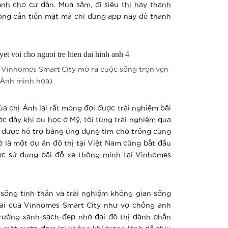
h cho cư dân. Mua sắm, đi siêu thị hay thanh
ông cần tiền mặt mà chỉ dùng app này để thanh
a Vinhomes Smart City mở ra cuộc sống trọn vẹn
(Ảnh minh họa)
a chị Ánh lại rất mong đợi được trải nghiệm bãi
c đây khi du học ở Mỹ, tôi từng trải nghiệm qua
ạn được hỗ trợ bằng ứng dụng tìm chỗ trống cùng
 là một dự án đô thị tại Việt Nam cũng bắt đầu
ược sử dụng bãi đỗ xe thông minh tại Vinhomes
ống tinh thần và trải nghiệm không gian sống
ai của Vinhomes Smart City như vợ chồng anh
rường xanh-sạch-đẹp nhờ đại đô thị dành phần