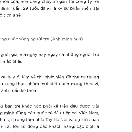
hóa cửa, nên đang chạy xe gần tới công ty rồi
hanh Tuấn, 29 tuổi, đang là kỹ sư phần mềm tại
i) chia sẻ.
ong cuộc sống người trẻ (Ảnh minh họa)
gười già, mà ngày nay, ngay cả những người trẻ
n mắc phải.
e, hay đi làm về thì phát hiện để thẻ từ thang
mua xong thực phẩm mới biết quên mang theo ví,
” anh Tuấn kể thêm.
u bạn trẻ khác gặp phải kể trên đều được giải
ng minh đẳng cấp quốc tế đầu tiên tại Việt Nam,
a tại trung tâm phía Tây Hà Nội và dự kiến bàn
 rất lớn từ đông đảo khách hàng, đặc biệt là