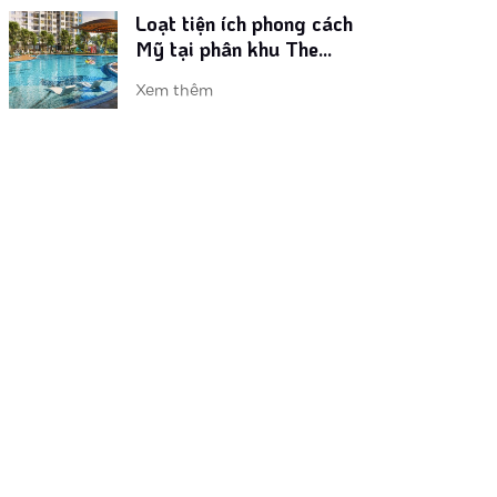
Vinhomes ra mắt phân khu
‘chuẩn Mỹ’ tại đại đô thị
phía Tây
Xem thêm
Dự án đón nhu cầu nghỉ
dưỡng tại gia thời Covid-
19
Xem thêm
Sắp xuất hiện tòa căn hộ
phong cách resort Mỹ tại
trung tâm phía Tây Thủ
Xem thêm
đô
Vì sao các nhà đầu tư lại
săn lùng dự án căn hộ The
Metrolines?
Xem thêm
Lý do khiến dự án The