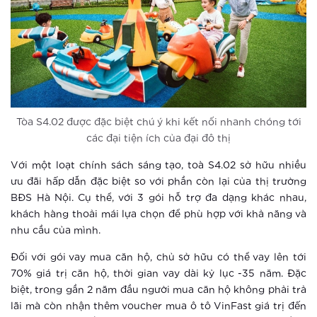
Xem thêm
Vingroup tổ chức cho khách hàng trải
nghiệm phong cách sống thông minh
Xem thêm
Tòa S4.02 được đặc biệt chú ý khi kết nối nhanh chóng tới
Hào hứng với “cuộc sống một chạm”
các đại tiện ích của đại đô thị
tại Vinhomes Smart City
Với một loạt chính sách sáng tạo, toà S4.02 sở hữu nhiều
ưu đãi hấp dẫn đặc biệt so với phần còn lại của thị trường
Xem thêm
BĐS Hà Nội. Cụ thể, với 3 gói hỗ trợ đa dạng khác nhau,
Ứng dụng AI giúp đoán trước hành vi
khách hàng thoải mái lựa chọn để phù hợp với khả năng và
phạm tội
nhu cầu của mình.
Đối với gói vay mua căn hộ, chủ sở hữu có thể vay lên tới
Xem thêm
70% giá trị căn hộ, thời gian vay dài kỷ lục -35 năm. Đặc
biệt, trong gần 2 năm đầu người mua căn hộ không phải trả
Sống tại thành phố thông minh, trẻ
lãi mà còn nhận thêm voucher mua ô tô VinFast giá trị đến
em được bảo vệ đa lớp như thế nào?