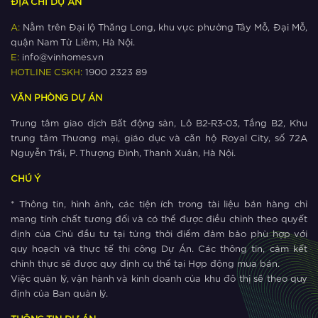
ĐỊA CHỈ DỰ ÁN
Xem thêm
A:
Nằm trên Đại lộ Thăng Long, khu vực phường Tây Mỗ, Đại Mỗ,
quận Nam Từ Liêm, Hà Nội.
Giá bất động sản ‘cận lộ kế metro’
E:
info@vinhomes.vn
leo thang như thế nào?
HOTLINE CSKH:
1900 2323 89
VĂN PHÒNG DỰ ÁN
Xem thêm
Trung tâm giao dịch Bất động sản, Lô B2-R3-03, Tầng B2, Khu
The Metrolines – Yếu tố vàng thúc
trung tâm Thương mại, giáo dục và căn hộ Royal City, số 72A
đẩy thịnh vượng phía Tây Hà Nội
Nguyễn Trãi, P. Thượng Đình, Thanh Xuân, Hà Nội.
CHÚ Ý
Xem thêm
* Thông tin, hình ảnh, các tiện ích trong tài liệu bán hàng chỉ
The Metrolines thu hút cộng đồng cư
mang tính chất tương đối và có thể được điều chỉnh theo quyết
dân quốc tế
định của Chủ đầu tư tại từng thời điểm đảm bảo phù hợp với
quy hoạch và thực tế thi công Dự Án. Các thông tin, cảm kết
chỉnh thực sẽ được quy định cụ thể tại Hợp động mua bán.
Xem thêm
Việc quản lý, vận hành và kinh doanh của khu đô thị sẽ theo quy
Lý do The Metrolines trở thành lựa
định của Ban quản lý.
chọn số một của cộng đồng quốc tế