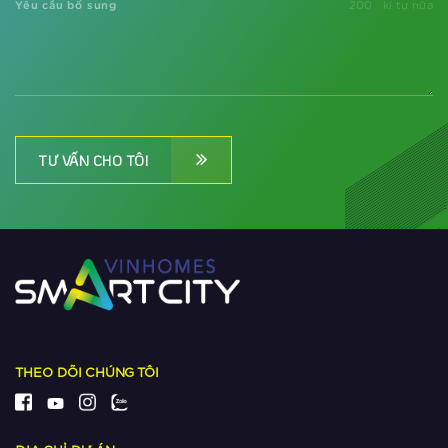
Yêu cầu bổ sung
200
kí tự nữa
Xem thêm
Những tiêu chuẩn nào khiến The
Metrolines trở thành dự án quốc tế
“hot” phía Tây Hà Nội?
Xem thêm
TƯ VẤN CHO TÔI
Tại sao người Nhật chọn The
Metrolines làm ‘bến đỗ’ khi đổ vốn
vào BĐS Việt Nam?
Xem thêm
Dự đoán tương lai của đô thị siêu
kết nối The Metrolines
Xem thêm
THEO DÕI CHÚNG TÔI
Ngắm khu đô thị có nhiều công viên
nhất phía Tây Hà Nội