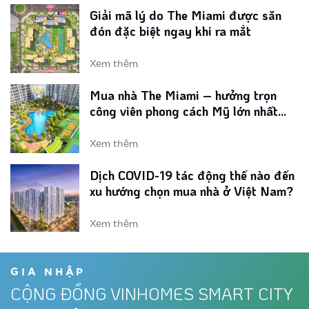
Mua nhà The Miami – hưởng trọn
công viên phong cách Mỹ lớn nhất
Vinhomes Smart City
Xem thêm
Dịch COVID-19 tác động thế nào đến
xu hướng chọn mua nhà ở Việt Nam?
Xem thêm
Loạt tiện ích phong cách Mỹ tại phân
khu The Miami Tây Hà Nội
Xem thêm
Vinhomes ra mắt phân khu ‘chuẩn Mỹ’
tại đại đô thị phía Tây
GIA NHẬP
CỘNG ĐỒNG VINHOMES SMART CITY
Xem thêm