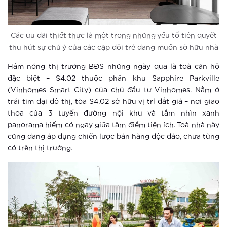
Xem thêm
Một ngày có thể dài 26 tiếng ở
Các ưu đãi thiết thực là một trong những yếu tố tiên quyết
Vinhomes Smart City?
thu hút sự chú ý của các cặp đôi trẻ đang muốn sở hữu nhà
Xem thêm
Hâm nóng thị trường BĐS những ngày qua là toà căn hộ
đặc biệt – S4.02 thuộc phân khu Sapphire Parkville
Đô thị thông minh xóa tan mọi nỗi lo
(Vinhomes Smart City) của chủ đầu tư Vinhomes. Nằm ở
của người lớn tuổi
trái tim đại đô thị, tòa S4.02 sở hữu vị trí đắt giá – nơi giao
thoa của 3 tuyến đường nội khu và tầm nhìn xanh
Xem thêm
panorama hiếm có ngay giữa tâm điểm tiện ích. Toà nhà này
cũng đang áp dụng chiến lược bán hàng độc đáo, chưa từng
Thành phố thông minh khác xa khu
có trên thị trường.
căn hộ thông thường ra sao?
Xem thêm
Điểm check-in khó bỏ qua tại Hà Nội
dịp Tết thiếu nhi 1-6