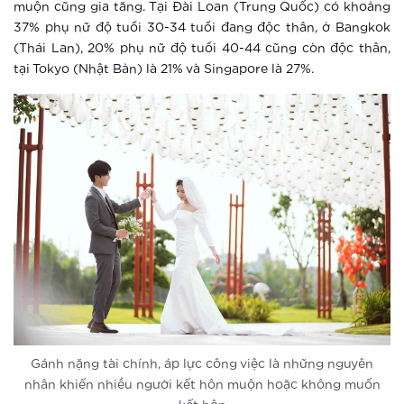
Vinhomes Smart City ra mắt phân khu
muộn cũng gia tăng. Tại Đài Loan (Trung Quốc) có khoảng
căn hộ cao cấp Ruby – không gian
37% phụ nữ độ tuổi 30-34 tuổi đang độc thân, ở Bangkok
sống đẳng cấp phía Tây Hà Nội
(Thái Lan), 20% phụ nữ độ tuổi 40-44 cũng còn độc thân,
tại Tokyo (Nhật Bản) là 21% và Singapore là 27%.
Xem thêm
Ra mắt The Sapphire 4 – viên ngọc
sáng của Vinhomes Smart City
Xem thêm
Vingroup giữ vững vị thế doanh
nghiệp tư nhân lớn nhất Việt Nam
Xem thêm
“Sống không khoảng cách” giữa tọa
độ vàng của trung tâm mới phía Tây
Hà Nội
Gánh nặng tài chính, áp lực công việc là những nguyên
nhân khiến nhiều người kết hôn muộn hoặc không muốn
Xem thêm