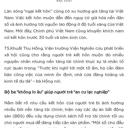
kết hôn
Vinhomes Smart City ra mắt phân khu
Làn sóng “ngại kết hôn” cũng có xu hướng gia tăng tại Việt
The Sapphire 3
Nam. Việc kết hôn muộn dẫn đến nguy cơ già hóa nền dân
số và ảnh hưởng tới nguồn lao động ở độ tuổi vàng của Việt
Xem thêm
Nam. Mới đây, Chính phủ Việt Nam cũng khuyến khích nam
nữ kết hôn trước 30 tuổi và sớm sinh con.
The Sapphire 3 Vinhomes Smart City:
Nóng sốt ngay khi vừa ra mắt
TS.Khuất Thu Hồng, Viện trưởng Viện Nghiên cứu phát triển
xã hội cũng cho rằng người trẻ kết hôn muộn do nhiều
Xem thêm
nguyên nhân nhưng nền tảng tài chính thực sự là nhân tố
cực quan trọng. “Trước khi nghĩ tới một tổ ấm, họ cần đảm
Ưu thế giúp The Sapphire 3 –
bảo công việc của mình ổn định, nhà cửa đàng hoàng và
Vinhomes Smart City hút nhà đầu tư
kinh tế dư dả” – bà Hồng nói.
Bộ ba “không lo âu” giúp người trẻ “an cư lạc nghiệp”
Xem thêm
Nắm bắt rõ nhu cầu kết hôn của người trẻ bị ảnh hưởng
Ra mắt vườn Nhật tại Hà Nội
nhiều bởi nền tảng tài chính, hiện nay các dự án bất động
sản (BĐS) đều xây dựng chính sách hỗ trợ tài chính tối ưu
cho người mua dễ dàng tiếp cận sản phẩm. “Một số chủ đầu
Xem thêm