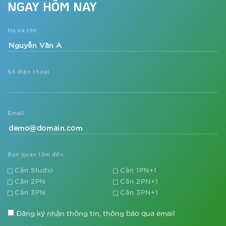
NGAY HÔM NAY
Dự án đón nhu cầu nghỉ dưỡng tại
gia thời Covid-19
Họ và tên
Xem thêm
Số điện thoại
Sắp xuất hiện tòa căn hộ phong cách
resort Mỹ tại trung tâm phía Tây Thủ
đô
Xem thêm
Email
Vì sao các nhà đầu tư lại săn lùng dự
án căn hộ The Metrolines?
Bạn quan tâm đến
Căn Studio
Căn 1PN+1
Xem thêm
Căn 2PN
Căn 2PN+1
Lý do khiến dự án The Metrolines
Căn 3PN
Căn 3PN+1
không ngừng tăng giá
Đăng ký nhận thông tin, thông báo qua email