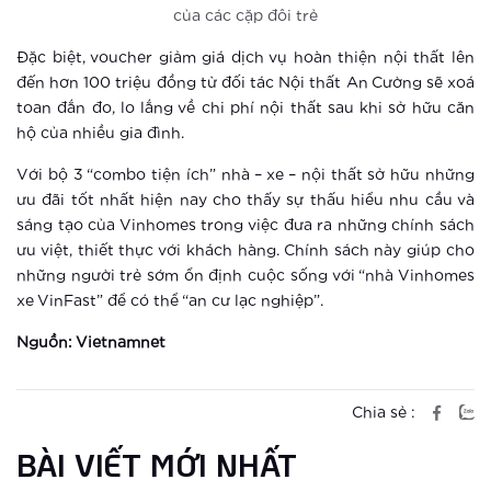
5 thay đổi tuyệt vời khi sống tại
của các cặp đôi trẻ
Vinhomes Smart City
Đặc biệt, voucher giảm giá dịch vụ hoàn thiện nội thất lên
đến hơn 100 triệu đồng từ đối tác Nội thất An Cường sẽ xoá
Xem thêm
toan đắn đo, lo lắng về chi phí nội thất sau khi sở hữu căn
Trải nghiệm sống thời thượng thời
hộ của nhiều gia đình.
đại 4.0 tại đô thị thông minh của
Với bộ 3 “combo tiện ích” nhà – xe – nội thất sở hữu những
Vingroup
ưu đãi tốt nhất hiện nay cho thấy sự thấu hiểu nhu cầu và
Xem thêm
sáng tạo của Vinhomes trong việc đưa ra những chính sách
ưu việt, thiết thực với khách hàng. Chính sách này giúp cho
Điểm danh 3 đô thị thông minh hàng
những người trẻ sớm ổn định cuộc sống với “nhà Vinhomes
đầu Châu Á
xe VinFast” để có thể “an cư lạc nghiệp”.
Xem thêm
Nguồn: Vietnamnet
Giải mã lý do The Miami được săn
đón đặc biệt ngay khi ra mắt
Chia sẻ :
BÀI VIẾT MỚI NHẤT
Xem thêm