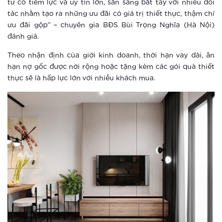
tư có tiềm lực và uy tín lớn, sẵn sàng bắt tay với nhiều đối
tác nhằm tạo ra những ưu đãi có giá trị thiết thực, thậm chí
Khám phá điểm “check in” mới cực
ưu đãi gộp” – chuyên gia BĐS Bùi Trọng Nghĩa (Hà Nội)
chất tại Hà Nội
đánh giá.
Theo nhận định của giới kinh doanh, thời hạn vay dài, ân
Xem thêm
hạn nợ gốc được nới rộng hoặc tặng kèm các gói quà thiết
Vinhomes Smart City ra mắt phân khu
thực sẽ là hấp lực lớn với nhiều khách mua.
The Sapphire 3
Xem thêm
Vinhomes tái hiện không gian Á Đông
tại khu vườn Nhật phía Tây Hà Nội
Xem thêm
Thông báo thay đổi tiện ích cảnh
quan