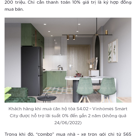
200 triệu. Chỉ cần thanh toán 10% giá trị là ký hợp đồng
mua bán.
Xem thêm
Vinhomes Smart City: Những trải
nghiệm tuyệt vời cho người trẻ hiện
đại
Xem thêm
Thành phố thông minh: Bước đi tắt
đón đầu của ông lớn BĐS Vingroup
Xem thêm
Thành phố thông minh khác xa khu
căn hộ thông thường ra sao?
Khách hàng khi mua căn hộ tòa S4.02 – Vinhomes Smart
City được hỗ trợ lãi suất 0% đến gần 2 năm (không quá
Xem thêm
24/06/2022)
Cư dân nhí được sống trong môi
Trong khi đó, “combo” mua nhà – xe trọn gói chỉ từ 565