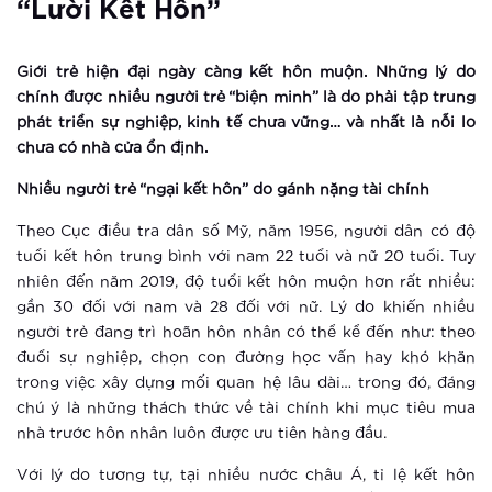
“lười Kết Hôn”
thay đổi như thế nào?
Xem thêm
Giới trẻ hiện đại ngày càng kết hôn muộn. Những lý do
chính được nhiều người trẻ “biện minh” là do phải tập trung
5 tiêu chí khẳng định phân khu Ruby
phát triển sự nghiệp, kinh tế chưa vững… và nhất là nỗi lo
– Vinhomes Smart City đạt chuẩn
chưa có nhà cửa ổn định.
quốc tế
Nhiều người trẻ “ngại kết hôn” do gánh nặng tài chính
Xem thêm
Theo Cục điều tra dân số Mỹ, năm 1956, người dân có độ
Công viên 16 chủ đề thể thao giúp
tuổi kết hôn trung bình với nam 22 tuổi và nữ 20 tuổi. Tuy
Vinhomes Smart City lập kỷ lục
nhiên đến năm 2019, độ tuổi kết hôn muộn hơn rất nhiều:
gần 30 đối với nam và 28 đối với nữ. Lý do khiến nhiều
Xem thêm
người trẻ đang trì hoãn hôn nhân có thể kể đến như: theo
đuổi sự nghiệp, chọn con đường học vấn hay khó khăn
Hà Nội khai trương công viên thể
trong việc xây dựng mối quan hệ lâu dài… trong đó, đáng
thao “khủng” nhất Đông Nam Á
chú ý là những thách thức về tài chính khi mục tiêu mua
nhà trước hôn nhân luôn được ưu tiên hàng đầu.
Xem thêm
Với lý do tương tự, tại nhiều nước châu Á, tỉ lệ kết hôn