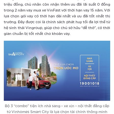
trường an toàn mức cao tại Vinhomes
triệu đồng, chủ nhân còn nhận thêm ưu đãi lãi suất 0 đồng
Smart City
trong 2 năm vay mua xe VinFast với thời hạn vay 15 năm. Với
Xem thêm
lựa chọn gói vay có thời hạn dài nhất và ưu đãi tốt nhất thị
trường. Đây được coi là chính sách phát huy tối đa lợi thế từ
Vingroup tiên phong ứng dụng công
hệ sinh thái Vingroup, giúp cho chủ sở hữu “dễ thở”, có thời
nghệ thông minh, nâng tầm cuộc sống
gian chuẩn bị tốt nhất cho khoản vay.
cư dân đại đô thị Vinhomes Smart
City
Xem thêm
So sánh Căn hộ thông minh với Đô thị
thông minh
Xem thêm
4 yếu tố “smart” tạo chuẩn sống mới
chưa từng có tại Vinhomes Smart
City
Xem thêm
Bộ 3 “combo” tiện ích nhà sang – xe xịn – nội thất đẳng cấp
từ Vinhomes Smart City là lựa chọn tài chính thông minh