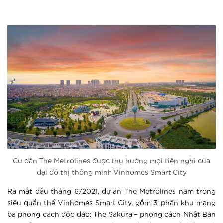
Xem thêm
Thành phố thông minh khác xa khu
căn hộ thông thường ra sao?
Xem thêm
Cư dân nhí được sống trong môi
trường an toàn mức cao tại Vinhomes
Smart City
Xem thêm
Vingroup tiên phong ứng dụng công
Cư dân The Metrolines được thụ hưởng mọi tiện nghi của
nghệ thông minh, nâng tầm cuộc sống
đại đô thị thông minh Vinhomes Smart City
cư dân đại đô thị Vinhomes Smart
City
Ra mắt đầu tháng 6/2021, dự án The Metrolines nằm trong
Xem thêm
siêu quần thể Vinhomes Smart City, gồm 3 phân khu mang
So sánh Căn hộ thông minh với Đô thị
ba phong cách độc đáo: The Sakura – phong cách Nhật Bản