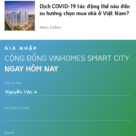
Loạt tiện ích phong cách Mỹ tại phân
khu The Miami Tây Hà Nội
Xem thêm
Vinhomes ra mắt phân khu ‘chuẩn Mỹ’
tại đại đô thị phía Tây
GIA NHẬP
CỘNG ĐỒNG VINHOMES SMART CITY
Xem thêm
NGAY HÔM NAY
Dự án đón nhu cầu nghỉ dưỡng tại
gia thời Covid-19
Họ và tên
Xem thêm
Số điện thoại
Sắp xuất hiện tòa căn hộ phong cách
resort Mỹ tại trung tâm phía Tây Thủ
đô
Xem thêm
Email