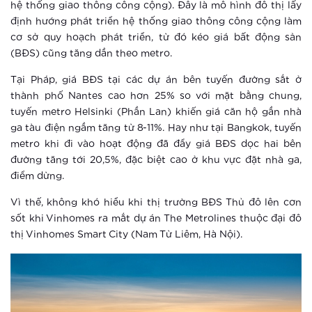
hệ thống giao thông công cộng). Đây là mô hình đô thị lấy
Ưu thế giúp The Sapphire 3 –
định hướng phát triển hệ thống giao thông công cộng làm
Vinhomes Smart City hút nhà đầu tư
cơ sở quy hoạch phát triển, từ đó kéo giá bất động sản
(BĐS) cũng tăng dần theo metro.
Xem thêm
Tại Pháp, giá BĐS tại các dự án bên tuyến đường sắt ở
Ra mắt vườn Nhật tại Hà Nội
thành phố Nantes cao hơn 25% so với mặt bằng chung,
tuyến metro Helsinki (Phần Lan) khiến giá căn hộ gần nhà
ga tàu điện ngầm tăng từ 8-11%. Hay như tại Bangkok, tuyến
metro khi đi vào hoạt động đã đẩy giá BĐS dọc hai bên
Xem thêm
đường tăng tới 20,5%, đặc biệt cao ở khu vực đặt nhà ga,
Khám phá điểm “check in” mới cực
điểm dừng.
chất tại Hà Nội
Vì thế, không khó hiểu khi thị trường BĐS Thủ đô lên cơn
sốt khi Vinhomes ra mắt dự án The Metrolines thuộc đại đô
Xem thêm
thị Vinhomes Smart City (Nam Từ Liêm, Hà Nội).
Vinhomes Smart City ra mắt phân khu
The Sapphire 3
Xem thêm