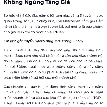
Vingroup giữ vững vị thế doanh
Không Ngừng Tăng Giá
nghiệp tư nhân lớn nhất Việt Nam
Sở hữu vị trí đắc địa, nằm ở lõi tam giác vàng 3 tuyến metro
Xem thêm
quan trọng số 5, 6, 7 chạy qua, The Metrolines nắm giữ tiềm
năng tăng giá mạnh trong tương lai, bởi metro là bảo chứng
“Sống không khoảng cách” giữa tọa
cho giá BĐS chỉ có “một chiều đi lên”.
độ vàng của trung tâm mới phía Tây
Hà Nội
Giá nhà gần tuyến metro tăng 75% trong 5 năm
Xem thêm
Từ khi xuất hiện lần đầu tiên vào năm 1863 ở Luân Đôn,
metro được xem như giải pháp sống còn cho giao thông nội
Vinhomes Smart City ra mắt phân khu
đô tại những đại đô thị có mật độ dân cư cao và bán kính
The Sapphire 3
lên tới 30km. Loại hình giao thông công cộng này cũng
chính là thước đo cho sự phát triển hạ tầng cũng như mức
Xem thêm
phát triển kinh tế, xã hội của mỗi thành phố.
The Sapphire 3 Vinhomes Smart City:
Các chuyên gia quy hoạch đồng tình rằng, metro với năng
Nóng sốt ngay khi vừa ra mắt
lực vận chuyển và tính liên kết vùng, sẽ kéo theo sự phát
triển nhanh chóng của các khu đô thị, tạo thành các TOD –
Xem thêm
Transit Oriented Development (đô thị phát triển trên cơ sở