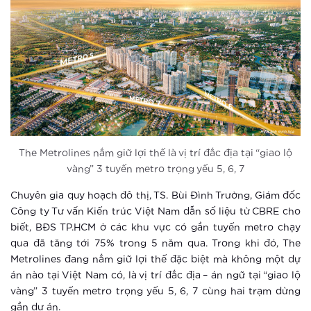
Vinhomes tái hiện không gian Á Đông
tại khu vườn Nhật phía Tây Hà Nội
Xem thêm
Thông báo thay đổi tiện ích cảnh
quan
The Metrolines nắm giữ lợi thế là vị trí đắc địa tại “giao lộ
Xem thêm
vàng” 3 tuyến metro trọng yếu 5, 6, 7
Một ngày có thể dài 26 tiếng ở
Chuyên gia quy hoạch đô thị, TS. Bùi Đình Trường, Giám đốc
Vinhomes Smart City?
Công ty Tư vấn Kiến trúc Việt Nam dẫn số liệu từ CBRE cho
biết, BĐS TP.HCM ở các khu vực có gần tuyến metro chạy
Xem thêm
qua đã tăng tới 75% trong 5 năm qua. Trong khi đó, The
Metrolines đang nắm giữ lợi thế đặc biệt mà không một dự
Đô thị thông minh xóa tan mọi nỗi lo
án nào tại Việt Nam có, là vị trí đắc địa – án ngữ tại “giao lộ
của người lớn tuổi
vàng” 3 tuyến metro trọng yếu 5, 6, 7 cùng hai trạm dừng
gần dự án.