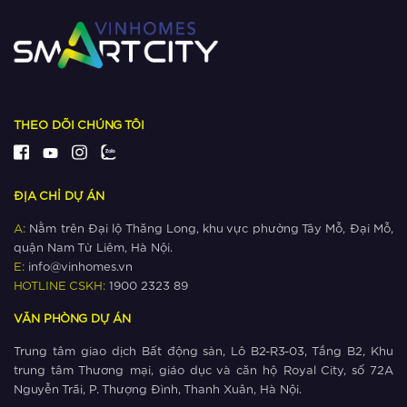
Xem thêm
Ngắm khu đô thị có nhiều công viên
nhất phía Tây Hà Nội
Xem thêm
THEO DÕI CHÚNG TÔI
Giá bất động sản ‘cận lộ kế metro’
leo thang như thế nào?
ĐỊA CHỈ DỰ ÁN
Xem thêm
A:
Nằm trên Đại lộ Thăng Long, khu vực phường Tây Mỗ, Đại Mỗ,
quận Nam Từ Liêm, Hà Nội.
The Metrolines – Yếu tố vàng thúc
E:
info@vinhomes.vn
đẩy thịnh vượng phía Tây Hà Nội
HOTLINE CSKH:
1900 2323 89
VĂN PHÒNG DỰ ÁN
Xem thêm
Trung tâm giao dịch Bất động sản, Lô B2-R3-03, Tầng B2, Khu
The Metrolines thu hút cộng đồng cư
trung tâm Thương mại, giáo dục và căn hộ Royal City, số 72A
dân quốc tế
Nguyễn Trãi, P. Thượng Đình, Thanh Xuân, Hà Nội.