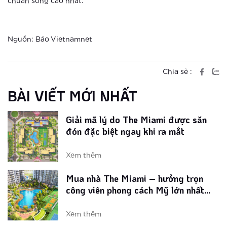
Điểm danh 3 đô thị thông minh hàng
chuẩn sống cao nhất.
đầu Châu Á
Xem thêm
Nguồn: Báo Vietnamnet
Giải mã lý do The Miami được săn
đón đặc biệt ngay khi ra mắt
Chia sẻ :
BÀI VIẾT MỚI NHẤT
Xem thêm
Mua nhà The Miami – hưởng trọn
công viên phong cách Mỹ lớn nhất
Vinhomes Smart City
Xem thêm
Dịch COVID-19 tác động thế nào đến
xu hướng chọn mua nhà ở Việt Nam?
Xem thêm