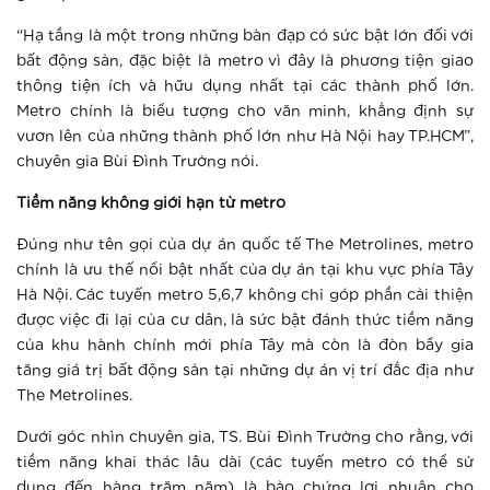
Xem thêm
“Hạ tầng là một trong những bàn đạp có sức bật lớn đối với
Thành phố thông minh khác xa khu
bất động sản, đặc biệt là metro vì đây là phương tiện giao
căn hộ thông thường ra sao?
thông tiện ích và hữu dụng nhất tại các thành phố lớn.
Metro chính là biểu tượng cho văn minh, khẳng định sự
vươn lên của những thành phố lớn như Hà Nội hay TP.HCM”,
Xem thêm
chuyên gia Bùi Đình Trường nói.
Điểm check-in khó bỏ qua tại Hà Nội
Tiềm năng không giới hạn từ metro
dịp Tết thiếu nhi 1-6
Đúng như tên gọi của dự án quốc tế The Metrolines, metro
Xem thêm
chính là ưu thế nổi bật nhất của dự án tại khu vực phía Tây
Hà Nội. Các tuyến metro 5,6,7 không chỉ góp phần cải thiện
Vingroup tổ chức cho khách hàng trải
được việc đi lại của cư dân, là sức bật đánh thức tiềm năng
nghiệm phong cách sống thông minh
của khu hành chính mới phía Tây mà còn là đòn bẩy gia
tăng giá trị bất động sản tại những dự án vị trí đắc địa như
Xem thêm
The Metrolines.
Hào hứng với “cuộc sống một chạm”
Dưới góc nhìn chuyên gia, TS. Bùi Đình Trường cho rằng, với
tại Vinhomes Smart City
tiềm năng khai thác lâu dài (các tuyến metro có thể sử
dụng đến hàng trăm năm) là bảo chứng lợi nhuận cho