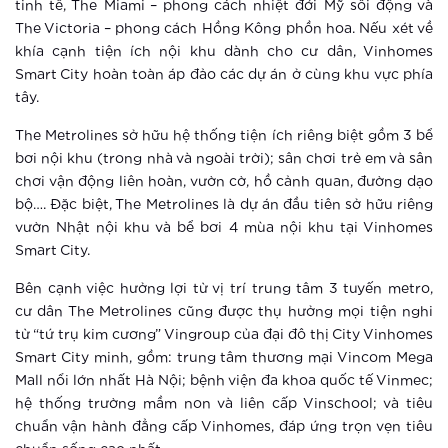
thông minh
tinh tế, The Miami – phong cách nhiệt đới Mỹ sôi động và
The Victoria – phong cách Hồng Kông phồn hoa. Nếu xét về
khía cạnh tiện ích nội khu dành cho cư dân, Vinhomes
Xem thêm
Smart City hoàn toàn áp đảo các dự án ở cùng khu vực phía
tây.
4 yếu tố “smart” tạo chuẩn sống mới
chưa từng có tại Vinhomes Smart
The Metrolines sở hữu hệ thống tiện ích riêng biệt gồm 3 bể
City
bơi nội khu (trong nhà và ngoài trời); sân chơi trẻ em và sân
Xem thêm
chơi vận động liên hoàn, vườn cờ, hồ cảnh quan, đường dạo
bộ…. Đặc biệt, The Metrolines là dự án đầu tiên sở hữu riêng
5 thay đổi tuyệt vời khi sống tại
vườn Nhật nội khu và bể bơi 4 mùa nội khu tại Vinhomes
Vinhomes Smart City
Smart City.
Bên cạnh việc hưởng lợi từ vị trí trung tâm 3 tuyến metro,
Xem thêm
cư dân The Metrolines cũng được thụ hưởng mọi tiện nghi
Trải nghiệm sống thời thượng thời
từ “tứ trụ kim cương” Vingroup của đại đô thị City Vinhomes
đại 4.0 tại đô thị thông minh của
Smart City minh, gồm: trung tâm thương mại Vincom Mega
Vingroup
Mall nổi lớn nhất Hà Nội; bệnh viện đa khoa quốc tế Vinmec;
hệ thống trường mầm non và liên cấp Vinschool; và tiêu
Xem thêm
chuẩn vận hành đẳng cấp Vinhomes, đáp ứng trọn vẹn tiêu