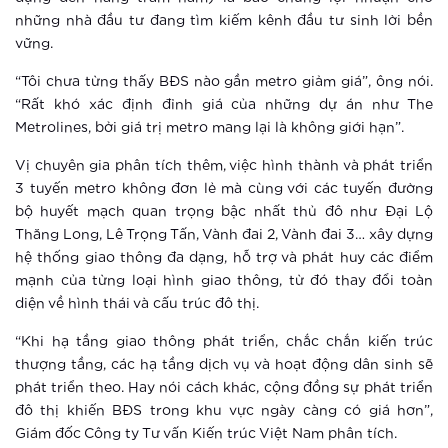
những nhà đầu tư đang tìm kiếm kênh đầu tư sinh lời bền
Xem thêm
vững.
Ứng dụng AI giúp đoán trước hành vi
“Tôi chưa từng thấy BĐS nào gần metro giảm giá”, ông nói.
phạm tội
“Rất khó xác định đỉnh giá của những dự án như The
Metrolines, bởi giá trị metro mang lại là không giới hạn”.
Xem thêm
Vị chuyên gia phân tích thêm, việc hình thành và phát triển
Sống tại thành phố thông minh, trẻ
3 tuyến metro không đơn lẻ mà cùng với các tuyến đường
em được bảo vệ đa lớp như thế nào?
bộ huyết mạch quan trọng bậc nhất thủ đô như Đại Lộ
Thăng Long, Lê Trọng Tấn, Vành đai 2, Vành đai 3… xây dựng
hệ thống giao thông đa dạng, hỗ trợ và phát huy các điểm
Xem thêm
mạnh của từng loại hình giao thông, từ đó thay đổi toàn
Vinhomes Smart City: Những trải
diện về hình thái và cấu trúc đô thị.
nghiệm tuyệt vời cho người trẻ hiện
“Khi hạ tầng giao thông phát triển, chắc chắn kiến trúc
đại
thượng tầng, các hạ tầng dịch vụ và hoạt động dân sinh sẽ
Xem thêm
phát triển theo. Hay nói cách khác, cộng đồng sự phát triển
đô thị khiến BĐS trong khu vực ngày càng có giá hơn”,
Thành phố thông minh: Bước đi tắt
Giám đốc Công ty Tư vấn Kiến trúc Việt Nam phân tích.
đón đầu của ông lớn BĐS Vingroup