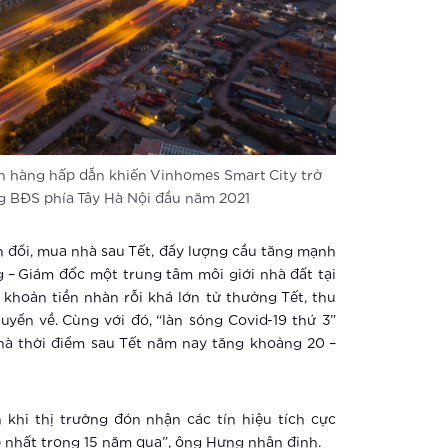
bán hàng hấp dẫn khiến Vinhomes Smart City trở
g BĐS phía Tây Hà Nội đầu năm 2021
 đổi, mua nhà sau Tết, đẩy lượng cầu tăng mạnh
– Giám đốc một trung tâm môi giới nhà đất tại
 khoản tiền nhàn rỗi khá lớn từ thưởng Tết, thu
uyển về. Cùng với đó, “làn sóng Covid-19 thứ 3”
à thời điểm sau Tết năm nay tăng khoảng 20 –
 khi thị trường đón nhận các tín hiệu tích cực
p nhất trong 15 năm qua”, ông Hưng nhận định.