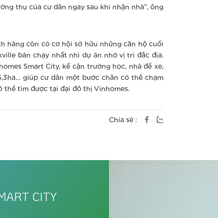
ởng thụ của cư dân ngay sau khi nhận nhà”, ông
ch hàng còn có cơ hội sở hữu những căn hộ cuối
ille bán chạy nhất nhì dự án nhờ vị tri đắc địa.
omes Smart City, kế cận trường học, nhà để xe,
16,3ha… giúp cư dân một bước chân có thể chạm
 thể tìm được tại đại đô thị Vinhomes.
Chia sẻ :
MART CITY