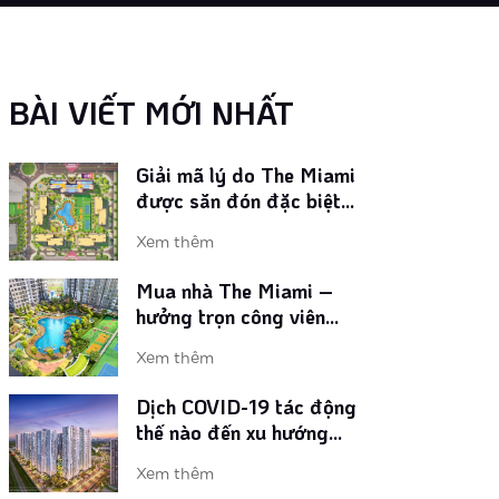
Xem thêm
Giải mã lý do The Miami
được săn đón đặc biệt
BÀI VIẾT MỚI NHẤT
ngay khi ra mắt
Xem thêm
Mua nhà The Miami –
hưởng trọn công viên
phong cách Mỹ lớn nhất
Xem thêm
Vinhomes Smart City
Dịch COVID-19 tác động
thế nào đến xu hướng
chọn mua nhà ở Việt
Xem thêm
Nam?
Loạt tiện ích phong cách
Mỹ tại phân khu The
Miami Tây Hà Nội
Xem thêm