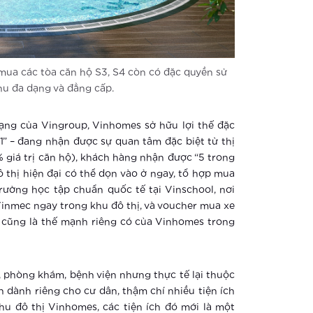
 mua các tòa căn hộ S3, S4 còn có đặc quyền sử
hu đa dạng và đẳng cấp.
ạng của Vingroup, Vinhomes sở hữu lợi thế đặc
 1” – đang nhận được sự quan tâm đặc biệt từ thị
% giá trị căn hộ), khách hàng nhận được “5 trong
thị hiện đại có thể dọn vào ở ngay, tổ hợp mua
trường học tập chuẩn quốc tế tại Vinschool, nơi
inmec ngay trong khu đô thị, và voucher mua xe
ây cũng là thế mạnh riêng có của Vinhomes trong
 phòng khám, bệnh viện nhưng thực tế lại thuộc
h dành riêng cho cư dân, thậm chí nhiều tiện ích
khu đô thị Vinhomes, các tiện ích đó mới là một