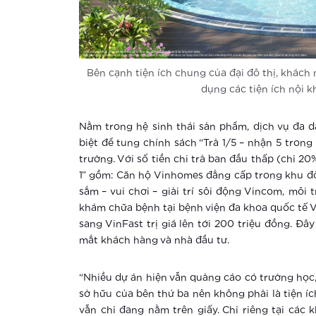
Bên cạnh tiện ích chung của đại đô thị, khách
dụng các tiện ích nội k
Nằm trong hệ sinh thái sản phẩm, dịch vụ đa d
biệt để tung chính sách “Trả 1/5 – nhận 5 trong
trường. Với số tiền chi trả ban đầu thấp (chỉ 20
1” gồm: Căn hộ Vinhomes đẳng cấp trong khu đô 
sắm – vui chơi – giải trí sôi động Vincom, môi 
khám chữa bệnh tại bệnh viện đa khoa quốc tế V
sang VinFast trị giá lên tới 200 triệu đồng. Đ
mắt khách hàng và nhà đầu tư.
“Nhiều dự án hiện vẫn quảng cáo có trường học,
sở hữu của bên thứ ba nên không phải là tiện íc
vẫn chỉ đang nằm trên giấy. Chỉ riêng tại các 