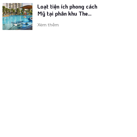
Vinhomes ra mắt phân khu
‘chuẩn Mỹ’ tại đại đô thị
phía Tây
Xem thêm
Dự án đón nhu cầu nghỉ
dưỡng tại gia thời Covid-
19
Xem thêm
Sắp xuất hiện tòa căn hộ
phong cách resort Mỹ tại
trung tâm phía Tây Thủ
Xem thêm
đô
Vì sao các nhà đầu tư lại
săn lùng dự án căn hộ The
Metrolines?
Xem thêm
Lý do khiến dự án The