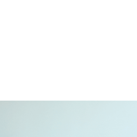
hạnh phúc riêng
Xem thêm
Giải mã lý do Vinhomes
Smart City thắng lớn tại
APPA 2021
Xem thêm
Nhà đầu tư săn lùng
Gateway Tower trước khi
Vinhomes ra mắt dự án
Xem thêm
mới
Khám phá căn hộ cho thuê
đẳng cấp phía Tây Hà Nội
Xem thêm
Lý do tập đoàn Nhật rót
vốn vào Vinhomes Smart
City
Xem thêm