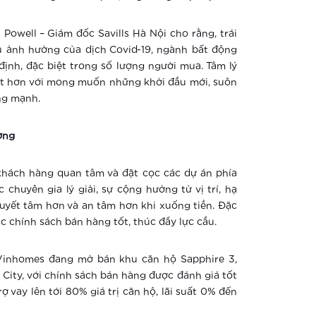
owell – Giám đốc Savills Hà Nội cho rằng, trái
u ảnh hưởng của dịch Covid-19, ngành bất động
ịnh, đặc biệt trong số lượng người mua. Tâm lý
ốt hơn với mong muốn những khởi đầu mới, suôn
ng mạnh.
ờng
khách hàng quan tâm và đặt cọc các dự án phía
chuyên gia lý giải, sự cộng hưởng từ vị trí, hạ
quyết tâm hơn và an tâm hơn khi xuống tiền. Đặc
c chính sách bán hàng tốt, thúc đẩy lực cầu.
 Vinhomes đang mở bán khu căn hộ Sapphire 3,
 City, với chính sách bán hàng được đánh giá tốt
ợ vay lên tới 80% giá trị căn hộ, lãi suất 0% đến