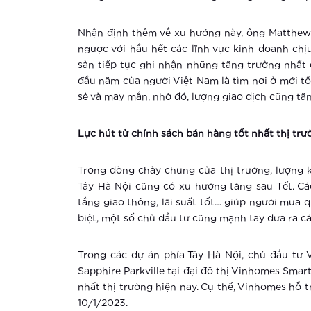
Nhận định thêm về xu hướng này, ông Matthew P
ngược với hầu hết các lĩnh vực kinh doanh chị
sản tiếp tục ghi nhận những tăng trưởng nhất đ
đầu năm của người Việt Nam là tìm nơi ở mới t
sẻ và may mắn, nhờ đó, lượng giao dịch cũng tă
Lực hút từ chính sách bán hàng tốt nhất thị trư
Trong dòng chảy chung của thị trường, lượng 
Tây Hà Nội cũng có xu hướng tăng sau Tết. Các 
tầng giao thông, lãi suất tốt… giúp người mua 
biệt, một số chủ đầu tư cũng mạnh tay đưa ra cá
Trong các dự án phía Tây Hà Nội, chủ đầu tư
Sapphire Parkville tại đại đô thị Vinhomes Smart
nhất thị trường hiện nay. Cụ thể, Vinhomes hỗ tr
10/1/2023.