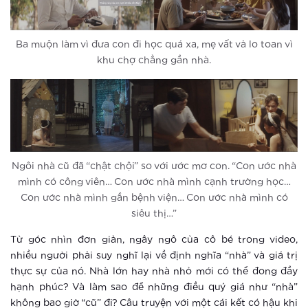
Xem thêm
Ba muộn làm vì đưa con đi học quá xa, mẹ vất vả lo toan vì
Thông báo thay đổi tiện ích cảnh
khu chợ chẳng gần nhà.
quan
Xem thêm
Một ngày có thể dài 26 tiếng ở
Vinhomes Smart City?
Ngôi nhà cũ đã “chật chội” so với ước mơ con. “Con ước nhà
Xem thêm
mình có công viên… Con ước nhà mình cạnh trường học…
Con ước nhà mình gần bệnh viện… Con ước nhà mình có
Đô thị thông minh xóa tan mọi nỗi lo
siêu thị…”
của người lớn tuổi
Từ góc nhìn đơn giản, ngây ngô của cô bé trong video,
nhiều người phải suy nghĩ lại về định nghĩa “nhà” và giá trị
Xem thêm
thực sự của nó. Nhà lớn hay nhà nhỏ mới có thể đong đầy
hạnh phúc? Và làm sao để những điều quý giá như “nhà”
Thành phố thông minh khác xa khu
không bao giờ “cũ” đi? Câu truyện với một cái kết có hậu khi