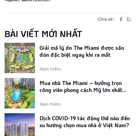
Giải mã lý do The Miami được săn
đón đặc biệt ngay khi ra mắt
Chia sẻ :
BÀI VIẾT MỚI NHẤT
Xem thêm
Mua nhà The Miami – hưởng trọn
công viên phong cách Mỹ lớn nhất
Vinhomes Smart City
Xem thêm
Dịch COVID-19 tác động thế nào đến
xu hướng chọn mua nhà ở Việt Nam?
Xem thêm
Loạt tiện ích phong cách Mỹ tại phân
khu The Miami Tây Hà Nội