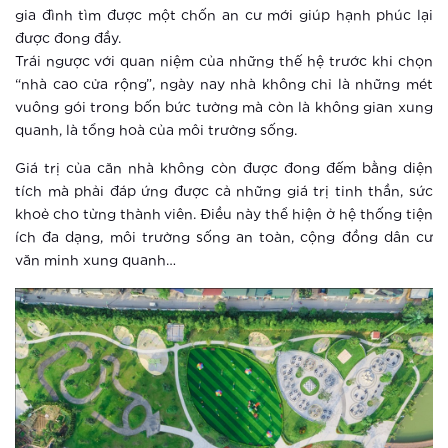
căn hộ thông thường ra sao?
gia đình tìm được một chốn an cư mới giúp hạnh phúc lại
được đong đầy.
Xem thêm
Trái ngược với quan niệm của những thế hệ trước khi chọn
“nhà cao cửa rộng”, ngày nay nhà không chỉ là những mét
Điểm check-in khó bỏ qua tại Hà Nội
vuông gói trong bốn bức tường mà còn là không gian xung
dịp Tết thiếu nhi 1-6
quanh, là tổng hoà của môi trường sống.
Xem thêm
Giá trị của căn nhà không còn được đong đếm bằng diện
tích mà phải đáp ứng được cả những giá trị tinh thần, sức
Vingroup tổ chức cho khách hàng trải
khoẻ cho từng thành viên. Điều này thể hiện ở hệ thống tiện
nghiệm phong cách sống thông minh
ích đa dạng, môi trường sống an toàn, cộng đồng dân cư
văn minh xung quanh…
Xem thêm
Hào hứng với “cuộc sống một chạm”
tại Vinhomes Smart City
Xem thêm
Ứng dụng AI giúp đoán trước hành vi