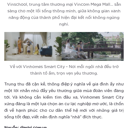
Vinschool, trung tâm thương mại Vincom Mega Mall… sẵn
4 yếu tố “smart” tạo chuẩn sống mới
sàng cho một lối sống thông minh, giữa không gian xanh
chưa từng có tại Vinhomes Smart
năng động của thành phố hiện đại kết nối không ngừng
City
nghỉ.
Xem thêm
5 thay đổi tuyệt vời khi sống tại
Vinhomes Smart City
Xem thêm
Về với Vinhomes Smart City – Nơi mỗi ngôi nhà đều trở
Trải nghiệm sống thời thượng thời
thành tổ ấm, trọn vẹn yêu thương.
đại 4.0 tại đô thị thông minh của
Trung thu đã cận kề, thông điệp ý nghĩa về gia đình ấy như
Vingroup
một lời nhắn nhủ đầy yêu thương giữa mùa đoàn viên đang
Xem thêm
tới. Và không cần kiếm tìm đâu xa, Vinhomes Smart City
xứng đáng là một lựa chọn an cư lạc nghiệp mơ ước, là chốn
Điểm danh 3 đô thị thông minh hàng
đi về hạnh phúc cho cư dân thế hệ mới với những giá trị
đầu Châu Á
sống tốt đẹp, viết nên định nghĩa “nhà” đích thực.
Xem thêm
Nguồn: dantri.com.vn