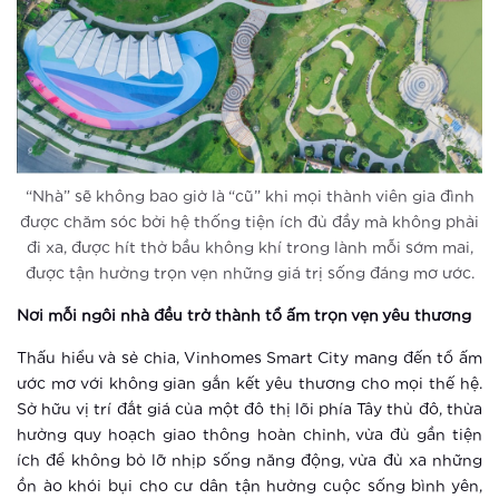
phạm tội
Xem thêm
Sống tại thành phố thông minh, trẻ
em được bảo vệ đa lớp như thế nào?
“Nhà” sẽ không bao giờ là “cũ” khi mọi thành viên gia đình
Xem thêm
được chăm sóc bởi hệ thống tiện ích đủ đầy mà không phải
Vinhomes Smart City: Những trải
đi xa, được hít thở bầu không khí trong lành mỗi sớm mai,
nghiệm tuyệt vời cho người trẻ hiện
được tận hưởng trọn vẹn những giá trị sống đáng mơ ước.
đại
Nơi mỗi ngôi nhà đều trở thành tổ ấm trọn vẹn yêu thương
Xem thêm
Thấu hiểu và sẻ chia, Vinhomes Smart City mang đến tổ ấm
Thành phố thông minh: Bước đi tắt
ước mơ với không gian gắn kết yêu thương cho mọi thế hệ.
đón đầu của ông lớn BĐS Vingroup
Sở hữu vị trí đắt giá của một đô thị lõi phía Tây thủ đô, thừa
hưởng quy hoạch giao thông hoàn chỉnh, vừa đủ gần tiện
Xem thêm
ích để không bỏ lỡ nhịp sống năng động, vừa đủ xa những
ồn ào khói bụi cho cư dân tận hưởng cuộc sống bình yên,