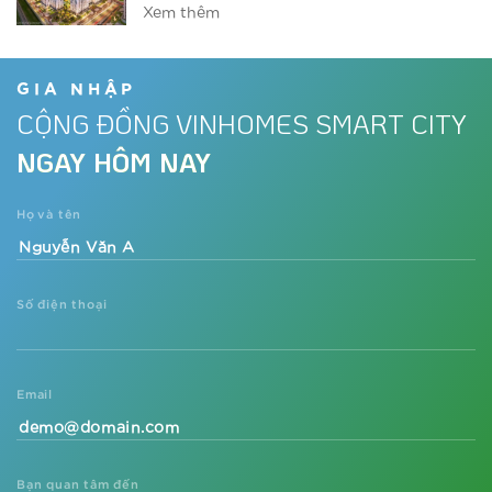
Xem thêm
Vinhomes ra mắt phân khu ‘chuẩn Mỹ’
tại đại đô thị phía Tây
GIA NHẬP
CỘNG ĐỒNG VINHOMES SMART CITY
Xem thêm
NGAY HÔM NAY
Dự án đón nhu cầu nghỉ dưỡng tại
gia thời Covid-19
Họ và tên
Xem thêm
Số điện thoại
Sắp xuất hiện tòa căn hộ phong cách
resort Mỹ tại trung tâm phía Tây Thủ
đô
Xem thêm
Email
Vì sao các nhà đầu tư lại săn lùng dự
án căn hộ The Metrolines?
Bạn quan tâm đến