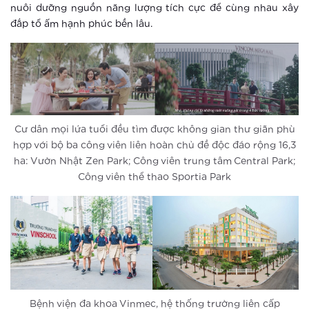
Thành phố thông minh khác xa khu
nuôi dưỡng nguồn năng lượng tích cực để cùng nhau xây
căn hộ thông thường ra sao?
đắp tổ ấm hạnh phúc bền lâu.
Xem thêm
Cư dân nhí được sống trong môi
trường an toàn mức cao tại Vinhomes
Smart City
Cư dân mọi lứa tuổi đều tìm được không gian thư giãn phù
Xem thêm
hợp với bộ ba công viên liên hoàn chủ đề độc đáo rộng 16,3
ha: Vườn Nhật Zen Park; Công viên trung tâm Central Park;
Vingroup tiên phong ứng dụng công
Công viên thể thao Sportia Park
nghệ thông minh, nâng tầm cuộc sống
cư dân đại đô thị Vinhomes Smart
City
Xem thêm
So sánh Căn hộ thông minh với Đô thị
thông minh
Xem thêm
Bệnh viện đa khoa Vinmec, hệ thống trường liên cấp