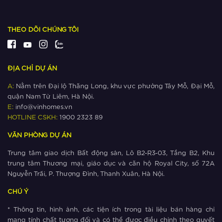
Xem thêm
THEO DÕI CHÚNG TÔI
Ngắm khu đô thị có nhiều công viên
nhất phía Tây Hà Nội
ĐỊA CHỈ DỰ ÁN
Xem thêm
A:
Nằm trên Đại lộ Thăng Long, khu vực phường Tây Mỗ, Đại Mỗ,
quận Nam Từ Liêm, Hà Nội.
Giá bất động sản ‘cận lộ kế metro’
E:
info@vinhomes.vn
leo thang như thế nào?
HOTLINE CSKH:
1900 2323 89
VĂN PHÒNG DỰ ÁN
Xem thêm
Trung tâm giao dịch Bất động sản, Lô B2-R3-03, Tầng B2, Khu
The Metrolines – Yếu tố vàng thúc
trung tâm Thương mại, giáo dục và căn hộ Royal City, số 72A
đẩy thịnh vượng phía Tây Hà Nội
Nguyễn Trãi, P. Thượng Đình, Thanh Xuân, Hà Nội.
CHÚ Ý
Xem thêm
* Thông tin, hình ảnh, các tiện ích trong tài liệu bán hàng chỉ
The Metrolines thu hút cộng đồng cư
mang tính chất tương đối và có thể được điều chỉnh theo quyết