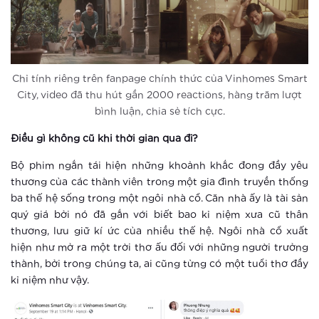
Xem thêm
“Sống không khoảng cách” giữa tọa
độ vàng của trung tâm mới phía Tây
Hà Nội
Chỉ tính riêng trên fanpage chính thức của Vinhomes Smart
Xem thêm
City, video đã thu hút gần 2000 reactions, hàng trăm lượt
Vinhomes Smart City ra mắt phân khu
bình luận, chia sẻ tích cực.
The Sapphire 3
Điều gì không cũ khi thời gian qua đi?
Xem thêm
Bộ phim ngắn tái hiện những khoảnh khắc đong đầy yêu
thương của các thành viên trong một gia đình truyền thống
The Sapphire 3 Vinhomes Smart City:
ba thế hệ sống trong một ngôi nhà cổ. Căn nhà ấy là tài sản
Nóng sốt ngay khi vừa ra mắt
quý giá bởi nó đã gắn với biết bao kỉ niệm xưa cũ thân
thương, lưu giữ kí ức của nhiều thế hệ. Ngôi nhà cổ xuất
hiện như mở ra một trời thơ ấu đối với những người trưởng
Xem thêm
thành, bởi trong chúng ta, ai cũng từng có một tuổi thơ đầy
Ưu thế giúp The Sapphire 3 –
kỉ niệm như vậy.
Vinhomes Smart City hút nhà đầu tư