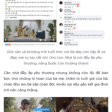
Xem thêm
Ra mắt vườn Nhật tại Hà Nội
Xem thêm
Khám phá điểm “check in” mới cực
chất tại Hà Nội
Góc sân và khoảng trời tuổi thơ, nơi bà dạy con tập đi xe
đạp, mẹ tự tay cắt tóc cho con. Nhà là nơi đầy ắp yêu
Xem thêm
thương, nâng bước con trưởng thành
Vinhomes Smart City ra mắt phân khu
Căn nhà đầy ắp yêu thương nhưng không còn đủ để bao
The Sapphire 3
bọc cho những lo toan của ba mẹ, chăm lo tuổi già của bà,
chào đón em bé sắp chào đời, khiến sợi dây gắn kết gia đình
trở nên căng thẳng.
Xem thêm
Vinhomes tái hiện không gian Á Đông
tại khu vườn Nhật phía Tây Hà Nội