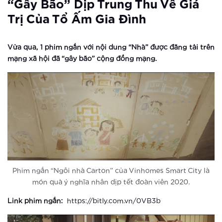
“gây Bão” Dịp Trung Thu Về Giá
Hà Nội khai trương công viên thể
Trị Của Tổ Ấm Gia Đình
thao “khủng” nhất Đông Nam Á
Vừa qua, 1 phim ngắn với nội dung “Nhà” được đăng tải trên
Xem thêm
mạng xã hội đã “gây bão” cộng đồng mạng.
Vinhomes Smart City ra mắt phân khu
căn hộ cao cấp Ruby – không gian
sống đẳng cấp phía Tây Hà Nội
Xem thêm
Ra mắt The Sapphire 4 – viên ngọc
sáng của Vinhomes Smart City
Xem thêm
Phim ngắn “Ngôi nhà Carton” của Vinhomes Smart City là
món quà ý nghĩa nhân dịp tết đoàn viên 2020.
Vingroup giữ vững vị thế doanh
nghiệp tư nhân lớn nhất Việt Nam
Link phim ngắn:
https://bitly.com.vn/0VB3b