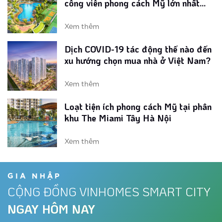
công viên phong cách Mỹ lớn nhất
Vinhomes Smart City
Xem thêm
Dịch COVID-19 tác động thế nào đến
xu hướng chọn mua nhà ở Việt Nam?
Xem thêm
Loạt tiện ích phong cách Mỹ tại phân
khu The Miami Tây Hà Nội
Xem thêm
Vinhomes ra mắt phân khu ‘chuẩn Mỹ’
tại đại đô thị phía Tây
GIA NHẬP
CỘNG ĐỒNG VINHOMES SMART CITY
Xem thêm
NGAY HÔM NAY
Dự án đón nhu cầu nghỉ dưỡng tại