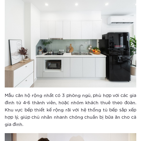
Một ngày có thể dài 26 tiếng ở
Vinhomes Smart City?
Xem thêm
Đô thị thông minh xóa tan mọi nỗi lo
của người lớn tuổi
Xem thêm
Thành phố thông minh khác xa khu
căn hộ thông thường ra sao?
Mẫu căn hộ rộng nhất có 3 phòng ngủ, phù hợp với các gia
Xem thêm
đình từ 4-6 thành viên, hoặc nhóm khách thuê theo đoàn.
Khu vực bếp thiết kế rộng rãi với hệ thống tủ bếp sắp xếp
Điểm check-in khó bỏ qua tại Hà Nội
hợp lý, giúp chủ nhân nhanh chóng chuẩn bị bữa ăn cho cả
dịp Tết thiếu nhi 1-6
gia đình.
Xem thêm