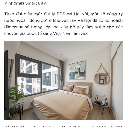
Xem thêm
Vinhomes Smart City.
Theo đại diện một đại lý BĐS tại Hà Nội, một số công ty
Hà Nội cấp sổ đỏ chung cư cho hàng
nước ngoài “đóng đô” ở khu vực Tây Hà Nội đã có kế hoạch
loạt tổ chức, cá nhân nước ngoài
đặt trước số lượng lớn loại căn hộ này làm nơi ở cho các
chuyên gia quốc tế sang Việt Nam làm việc.
Xem thêm
Phụ huynh gian nan tìm không gian
cho con phát triển toàn diện
Xem thêm
Đầu tư bất động sản cuối năm 2019:
Yếu tố nào giúp dự án đem lại lợi
nhuận khủng
Xem thêm
Chuẩn sống đẳng cấp ở Hà thành
thay đổi như thế nào?