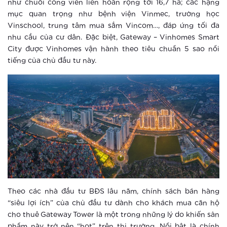
như chuỗi công viên liên hoàn rộng tới 16,7 ha; các hạng
Xem thêm
mục quan trọng như bệnh viện Vinmec, trường học
Vinschool, trung tâm mua sắm Vincom…, đáp ứng tối đa
Vingroup tiên phong ứng dụng công
nhu cầu của cư dân. Đặc biệt, Gateway – Vinhomes Smart
nghệ thông minh, nâng tầm cuộc sống
City được Vinhomes vận hành theo tiêu chuẩn 5 sao nổi
cư dân đại đô thị Vinhomes Smart
tiếng của chủ đầu tư này.
City
Xem thêm
So sánh Căn hộ thông minh với Đô thị
thông minh
Xem thêm
4 yếu tố “smart” tạo chuẩn sống mới
chưa từng có tại Vinhomes Smart
City
Xem thêm
Theo các nhà đầu tư BĐS lâu năm, chính sách bán hàng
“siêu lợi ích” của chủ đầu tư dành cho khách mua căn hộ
5 thay đổi tuyệt vời khi sống tại
cho thuê Gateway Tower là một trong những lý do khiến sản
Vinhomes Smart City
phẩm này trở nên “hot” trên thị trường. Nổi bật là chính