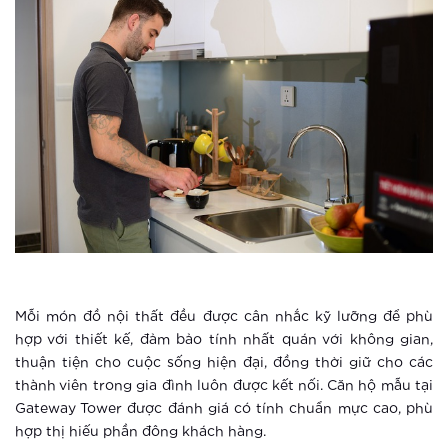
Vingroup tổ chức cho khách hàng trải
nghiệm phong cách sống thông minh
Xem thêm
Hào hứng với “cuộc sống một chạm”
tại Vinhomes Smart City
Xem thêm
Ứng dụng AI giúp đoán trước hành vi
phạm tội
Mỗi món đồ nội thất đều được cân nhắc kỹ lưỡng để phù
Xem thêm
hợp với thiết kế, đảm bảo tính nhất quán với không gian,
thuận tiện cho cuộc sống hiện đại, đồng thời giữ cho các
Sống tại thành phố thông minh, trẻ
thành viên trong gia đình luôn được kết nối. Căn hộ mẫu tại
em được bảo vệ đa lớp như thế nào?
Gateway Tower được đánh giá có tính chuẩn mực cao, phù
hợp thị hiếu phần đông khách hàng.