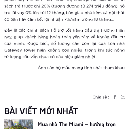
sách trả trước chỉ 20% (tương đương từ 274 triệu đồng), hỗ
Xem thêm
trợ lãi vay 0% lên tới 12 tháng, bàn giao nhà kèm cả nội thất
cơ bản hay cam kết lợi nhuận 7%/năm trong 18 tháng…
Trải nghiệm sống thời thượng thời
đại 4.0 tại đô thị thông minh của
Đây là các chính sách hỗ trợ tốt hàng đầu thị trường hiện
Vingroup
nay, giúp khách hàng hoàn toàn yên tâm về khoản đầu tư
của mình. Được biết, số lượng căn còn lại của tòa nhà
Xem thêm
Gateway Tower hiện không còn nhiều, trong khi sức nóng
Điểm danh 3 đô thị thông minh hàng
từ lượng cầu vẫn chưa có dấu hiệu giảm nhiệt.
đầu Châu Á
Ảnh căn hộ mẫu mang tính chất tham khảo
Xem thêm
Giải mã lý do The Miami được săn
đón đặc biệt ngay khi ra mắt
Chia sẻ :
BÀI VIẾT MỚI NHẤT
Xem thêm
Mua nhà The Miami – hưởng trọn