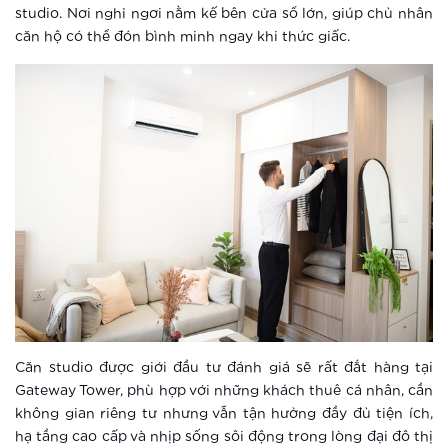
studio. Nơi nghỉ ngơi nằm kế bên cửa sổ lớn, giúp chủ nhân
Hai yếu tố “vàng” sẽ tạo sức bật cho
căn hộ có thể đón bình minh ngay khi thức giấc.
thị trường BĐS ngay khi dịch bệnh
kết thúc
Xem thêm
Bất động sản mùa dịch, sẵn tiền mua
nhà lúc giá hời
Xem thêm
Vì sao giới nhà giàu mua bất động
sản tích trữ giữa đại dịch covid-19?
Xem thêm
Căn studio được giới đầu tư đánh giá sẽ rất đắt hàng tại
Giải mã nguyên nhân Vinhomes luôn
Gateway Tower, phù hợp với những khách thuê cá nhân, cần
là thương hiệu BĐS số 1 Việt Nam
không gian riêng tư nhưng vẫn tận hưởng đầy đủ tiện ích,
hạ tầng cao cấp và nhịp sống sôi động trong lòng đại đô thị