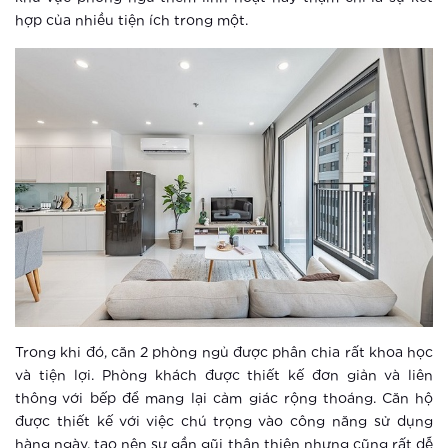
The Sapphire 3
hợp của nhiều tiện ích trong một.
Xem thêm
The Sapphire 3 Vinhomes Smart City:
Nóng sốt ngay khi vừa ra mắt
Xem thêm
Ưu thế giúp The Sapphire 3 –
Vinhomes Smart City hút nhà đầu tư
Xem thêm
Ra mắt vườn Nhật tại Hà Nội
Trong khi đó, căn 2 phòng ngủ được phân chia rất khoa học
và tiện lợi. Phòng khách được thiết kế đơn giản và liên
thông với bếp để mang lại cảm giác rộng thoáng. Căn hộ
Xem thêm
được thiết kế với việc chú trọng vào công năng sử dụng
hàng ngày, tạo nên sự gần gũi thân thiện nhưng cũng rất dễ