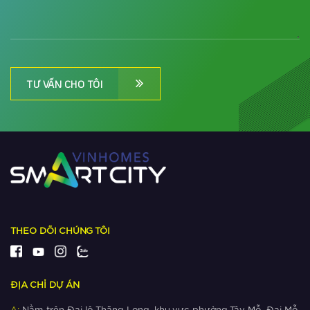
Những tiêu chuẩn nào khiến The
Metrolines trở thành dự án quốc tế
“hot” phía Tây Hà Nội?
Xem thêm
TƯ VẤN CHO TÔI
Tại sao người Nhật chọn The
Metrolines làm ‘bến đỗ’ khi đổ vốn
vào BĐS Việt Nam?
Xem thêm
Dự đoán tương lai của đô thị siêu
kết nối The Metrolines
Xem thêm
THEO DÕI CHÚNG TÔI
Ngắm khu đô thị có nhiều công viên
nhất phía Tây Hà Nội
ĐỊA CHỈ DỰ ÁN
Xem thêm