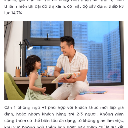
khách, gia chủ có thể dễ dàng đón nhận sự tĩnh tại của
sống đẳng cấp phía Tây Hà Nội
thiên nhiên tại đại đô thị xanh, có mật độ xây dựng thấp kỷ
Xem thêm
lục 14,7%.
Ra mắt The Sapphire 4 – viên ngọc
sáng của Vinhomes Smart City
Xem thêm
Vingroup giữ vững vị thế doanh
nghiệp tư nhân lớn nhất Việt Nam
Xem thêm
“Sống không khoảng cách” giữa tọa
độ vàng của trung tâm mới phía Tây
Hà Nội
Căn 1 phòng ngủ +1 phù hợp với khách thuê mới lập gia
Xem thêm
đình, hoặc nhóm khách hàng trẻ 2-3 người. Không gian
cộng thêm có thể biến tấu đa dạng, từ không gian làm việc,
Vinhomes Smart City ra mắt phân khu
khu vực phòng ngủ thêm linh hoạt hay thậm chí là sự kết