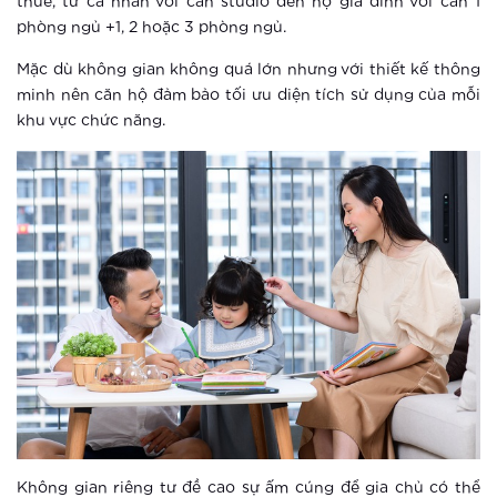
Những góc sống ảo chất ngất tại
thuê, từ cá nhân với căn studio đến hộ gia đình với căn 1
Công viên Nhật Bản đầu tiên tại Hà
phòng ngủ +1, 2 hoặc 3 phòng ngủ.
Nội
Mặc dù không gian không quá lớn nhưng với thiết kế thông
Xem thêm
minh nên căn hộ đảm bảo tối ưu diện tích sử dụng của mỗi
khu vực chức năng.
“Săn” căn hộ bàn giao thô để thỏa
sức bài trí không gian sống
Xem thêm
Bí quyết phong thủy để có cuộc sống
an lành, tài lộc “ngập nhà”
Xem thêm
Nhà liền trường học – nhu cầu thiết
yếu của các gia đình trẻ
Xem thêm
Không gian riêng tư đề cao sự ấm cúng để gia chủ có thể