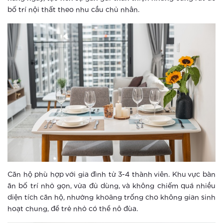
Khám phá điểm “check in” mới cực
bố trí nội thất theo nhu cầu chủ nhân.
chất tại Hà Nội
Xem thêm
Vinhomes Smart City ra mắt phân khu
The Sapphire 3
Xem thêm
Vinhomes tái hiện không gian Á Đông
tại khu vườn Nhật phía Tây Hà Nội
Xem thêm
Thông báo thay đổi tiện ích cảnh
Căn hộ phù hợp với gia đình từ 3-4 thành viên. Khu vực bàn
quan
ăn bố trí nhỏ gọn, vừa đủ dùng, và không chiếm quá nhiều
diện tích căn hộ, nhường khoảng trống cho không gian sinh
hoạt chung, để trẻ nhỏ có thể nô đùa.
Xem thêm