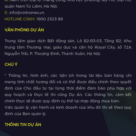
A:
Nằm trên Đại lộ Thăng Long, khu vực phường Tây Mỗ, Đại Mỗ,
quận Nam Từ Liêm, Hà Nội.
Giá bất động sản ‘cận lộ kế metro’
E:
info@vinhomes.vn
leo thang như thế nào?
HOTLINE CSKH:
1900 2323 89
VĂN PHÒNG DỰ ÁN
Xem thêm
Trung tâm giao dịch Bất động sản, Lô B2-R3-03, Tầng B2, Khu
The Metrolines – Yếu tố vàng thúc
trung tâm Thương mại, giáo dục và căn hộ Royal City, số 72A
đẩy thịnh vượng phía Tây Hà Nội
Nguyễn Trãi, P. Thượng Đình, Thanh Xuân, Hà Nội.
CHÚ Ý
Xem thêm
* Thông tin, hình ảnh, các tiện ích trong tài liệu bán hàng chỉ
The Metrolines thu hút cộng đồng cư
mang tính chất tương đối và có thể được điều chỉnh theo quyết
dân quốc tế
định của Chủ đầu tư tại từng thời điểm đảm bảo phù hợp với
quy hoạch và thực tế thi công Dự Án. Các thông tin, cảm kết
chỉnh thực sẽ được quy định cụ thể tại Hợp động mua bán.
Xem thêm
Việc quản lý, vận hành và kinh doanh của khu đô thị sẽ theo quy
Lý do The Metrolines trở thành lựa
định của Ban quản lý.
chọn số một của cộng đồng quốc tế
THÔNG TIN DỰ ÁN
tại phía Tây Hà Nội?