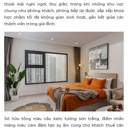
thoải mái nghỉ ngơi, thư giãn; trong khi những khu vực
Sắp có ‘tổ hợp shop downtown’ phồn
chung như phòng khách, phòng bếp lại được sắp xếp khoa
hoa trong Vinhomes Smart City
học nhằm tối đa không gian sinh hoạt, gắn kết giữa các
thành viên trong gia đình.
Xem thêm
Dở khóc dở cười vì ‘sống chung với
mẹ chồng’ thời COVID-19
Xem thêm
Sapphire Parkville: ‘Tâm điểm xanh,
sống an lành’ tại Vinhomes Smart
City
Xem thêm
Nhà đầu tư chờ đón sóng bất động
sản hậu Covid-19
Sở hữu tông màu nâu kem, tường sơn trắng, điểm nhấn
mảng màu cam đậm tạo sự ấm cúng cho khách thuê căn
Xem thêm