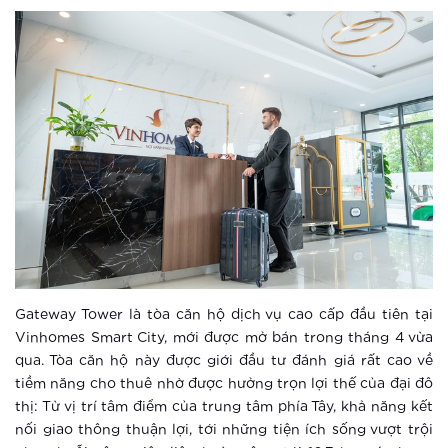
Xem thêm
Vinhomes Smart City: Những trải
nghiệm tuyệt vời cho người trẻ hiện
đại
Xem thêm
Thành phố thông minh: Bước đi tắt
đón đầu của ông lớn BĐS Vingroup
Xem thêm
Thành phố thông minh khác xa khu
căn hộ thông thường ra sao?
Gateway Tower là tòa căn hộ dịch vụ cao cấp đầu tiên tại
Vinhomes Smart City, mới được mở bán trong tháng 4 vừa
Xem thêm
qua. Tòa căn hộ này được giới đầu tư đánh giá rất cao về
tiềm năng cho thuê nhờ được hưởng trọn lợi thế của đại đô
Cư dân nhí được sống trong môi
thị: Từ vị trí tâm điểm của trung tâm phía Tây, khả năng kết
trường an toàn mức cao tại Vinhomes
nối giao thông thuận lợi, tới những tiện ích sống vượt trội
Smart City