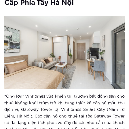
Cấp Phía Tây Hà Nội
dẫn của các Đại đô thị Vinhomes
Xem thêm
Bùng nổ giao dịch trong sự kiện mở
bán căn hộ Vinhomes Smart City
Xem thêm
Vinhomes Smart City tung chính sách
bán hàng siêu hấp dẫn
Xem thêm
Giấc mơ ‘nhà xịn, xe sang’ trong tầm
“Ông lớn” Vinhomes vừa khiến thị trường bất động sản cho
tay những người trẻ
thuê không khỏi trầm trồ khi tung thiết kế căn hộ mẫu tòa
dịch vụ Gateway Tower tại Vinhomes Smart City (Nam Từ
Liêm, Hà Nội). Các căn hộ cho thuê tại tòa Gateway Tower
Xem thêm
có đa dạng diện tích phục vụ đầy đủ các nhu cầu của khách