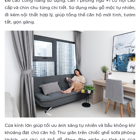
Đề cao công năng sử dụng, căn 1 phòng ngủ +1 có nội cao
cấp và chỉn chu từng chi tiết. Sử dụng màu gỗ mộc tự nhiên,
Xem thêm
đi kèm nội thất hợp lý, giúp tổng thể căn hộ mới tinh, tươm
5 tiêu chí khẳng định phân khu Ruby
tất, gọn gàng.
– Vinhomes Smart City đạt chuẩn
quốc tế
Xem thêm
Công viên 16 chủ đề thể thao giúp
Vinhomes Smart City lập kỷ lục
Xem thêm
Hà Nội khai trương công viên thể
thao “khủng” nhất Đông Nam Á
Xem thêm
Cửa kính lớn giúp tối ưu ánh sáng tự nhiên và bầu không khí
Vinhomes Smart City ra mắt phân khu
khoáng đạt cho căn hộ. Thư giãn trên chiếc ghế sofa phòng
căn hộ cao cấp Ruby – không gian