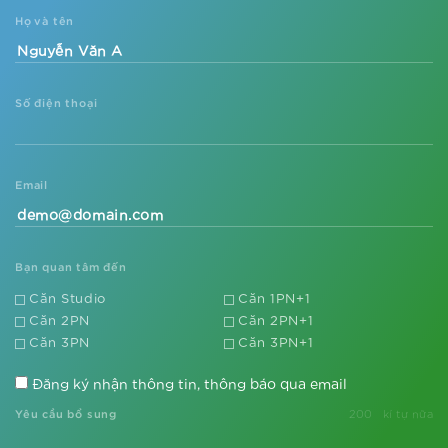
gia thời Covid-19
Họ và tên
Xem thêm
Số điện thoại
Sắp xuất hiện tòa căn hộ phong cách
resort Mỹ tại trung tâm phía Tây Thủ
đô
Xem thêm
Email
Vì sao các nhà đầu tư lại săn lùng dự
án căn hộ The Metrolines?
Bạn quan tâm đến
Căn Studio
Căn 1PN+1
Xem thêm
Căn 2PN
Căn 2PN+1
Lý do khiến dự án The Metrolines
Căn 3PN
Căn 3PN+1
không ngừng tăng giá
Đăng ký nhận thông tin, thông báo qua email
Yêu cầu bổ sung
200
kí tự nữa
Xem thêm