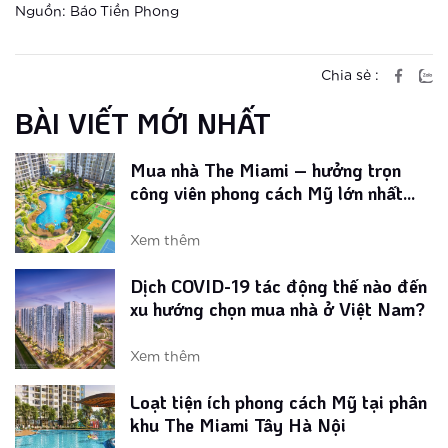
Xem thêm
Nguồn: Báo Tiền Phong
Giải mã lý do The Miami được săn
đón đặc biệt ngay khi ra mắt
Chia sẻ :
BÀI VIẾT MỚI NHẤT
Xem thêm
Mua nhà The Miami – hưởng trọn
công viên phong cách Mỹ lớn nhất
Vinhomes Smart City
Xem thêm
Dịch COVID-19 tác động thế nào đến
xu hướng chọn mua nhà ở Việt Nam?
Xem thêm
Loạt tiện ích phong cách Mỹ tại phân
khu The Miami Tây Hà Nội