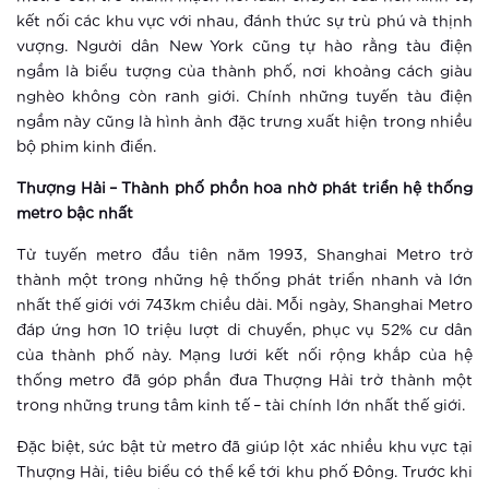
kết nối các khu vực với nhau, đánh thức sự trù phú và thịnh
vượng. Người dân New York cũng tự hào rằng tàu điện
Xem thêm
ngầm là biểu tượng của thành phố, nơi khoảng cách giàu
Thông báo thay đổi tiện ích cảnh
nghèo không còn ranh giới. Chính những tuyến tàu điện
quan
ngầm này cũng là hình ảnh đặc trưng xuất hiện trong nhiều
bộ phim kinh điển.
Xem thêm
Thượng Hải – Thành phố phồn hoa nhờ phát triển hệ thống
metro bậc nhất
Một ngày có thể dài 26 tiếng ở
Vinhomes Smart City?
Từ tuyến metro đầu tiên năm 1993, Shanghai Metro trở
thành một trong những hệ thống phát triển nhanh và lớn
Xem thêm
nhất thế giới với 743km chiều dài. Mỗi ngày, Shanghai Metro
đáp ứng hơn 10 triệu lượt di chuyển, phục vụ 52% cư dân
Đô thị thông minh xóa tan mọi nỗi lo
của thành phố này. Mạng lưới kết nối rộng khắp của hệ
của người lớn tuổi
thống metro đã góp phần đưa Thượng Hải trở thành một
trong những trung tâm kinh tế – tài chính lớn nhất thế giới.
Xem thêm
Đặc biệt, sức bật từ metro đã giúp lột xác nhiều khu vực tại
Thành phố thông minh khác xa khu
Thượng Hải, tiêu biểu có thể kể tới khu phố Đông. Trước khi