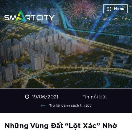
Menu
Hà Nội khai trương công viên thể
thao “khủng” nhất Đông Nam Á
Xem thêm
Vinhomes Smart City ra mắt phân khu
căn hộ cao cấp Ruby – không gian
sống đẳng cấp phía Tây Hà Nội
Xem thêm
Ra mắt The Sapphire 4 – viên ngọc
sáng của Vinhomes Smart City
19/06/2021
Tin nổi bật
Xem thêm
Trở lại danh sách tin tức
Vingroup giữ vững vị thế doanh
nghiệp tư nhân lớn nhất Việt Nam
Những Vùng Đất “lột Xác” Nhờ