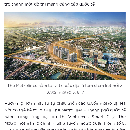
trở thành một đô thị mang đẳng cấp quốc tế.
Thành phố thông minh khác xa khu
căn hộ thông thường ra sao?
Xem thêm
Cư dân nhí được sống trong môi
trường an toàn mức cao tại Vinhomes
Smart City
Xem thêm
Vingroup tiên phong ứng dụng công
nghệ thông minh, nâng tầm cuộc sống
cư dân đại đô thị Vinhomes Smart
The Metrolines nằm tại vị trí đắc địa là tâm điểm kết nối 3
City
tuyến metro 5, 6, 7
Xem thêm
Hưởng lợi lớn nhất từ sự phát triển các tuyến metro tại Hà
So sánh Căn hộ thông minh với Đô thị
Nội có thể kể tới dự án The Metrolines – Thành phố quốc tế
thông minh
nằm trong lòng đại đô thị Vinhomes Smart City. The
Metrolines nằm ở chính giữa 3 tuyến metro quan trọng số 5,
Xem thêm