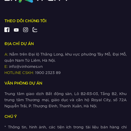
kết nối The Metrolines
Xem thêm
THEO DÕI CHÚNG TÔI
Ngắm khu đô thị có nhiều công viên
nhất phía Tây Hà Nội
ĐỊA CHỈ DỰ ÁN
Xem thêm
A:
Nằm trên Đại lộ Thăng Long, khu vực phường Tây Mỗ, Đại Mỗ,
quận Nam Từ Liêm, Hà Nội.
Giá bất động sản ‘cận lộ kế metro’
E:
info@vinhomes.vn
leo thang như thế nào?
HOTLINE CSKH:
1900 2323 89
VĂN PHÒNG DỰ ÁN
Xem thêm
Trung tâm giao dịch Bất động sản, Lô B2-R3-03, Tầng B2, Khu
The Metrolines – Yếu tố vàng thúc
trung tâm Thương mại, giáo dục và căn hộ Royal City, số 72A
đẩy thịnh vượng phía Tây Hà Nội
Nguyễn Trãi, P. Thượng Đình, Thanh Xuân, Hà Nội.
CHÚ Ý
Xem thêm
* Thông tin, hình ảnh, các tiện ích trong tài liệu bán hàng chỉ