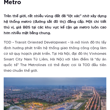
Metro
Xem thêm
“Sống không khoảng cách” giữa tọa
Trên thế giới, rất nhiều vùng đất đã “lột xác” nhờ xây dựng
độ vàng của trung tâm mới phía Tây
hệ thống metro (đường sắt đô thị) đẳng cấp. Một chi tiết
Hà Nội
thú vị, giá BĐS tại các khu vực kế cận ga metro luôn cao
Xem thêm
hơn nhiều mặt bằng chung.
Vinhomes Smart City ra mắt phân khu
TOD – Transit Oriented Development – là mô hình đô thị lấy
The Sapphire 3
định hướng phát triển hệ thống giao thông công cộng làm
cơ sở quy hoạch phát triển. Tại Hà Nội, đại đô thị Vinhomes
Smart City Nam Từ Liêm, Hà Nội) với tâm điểm là “dự án
Xem thêm
quốc tế” The Metrolines có thể được coi là TOD đầu tiên
The Sapphire 3 Vinhomes Smart City:
theo chuẩn thế giới.
Nóng sốt ngay khi vừa ra mắt
Xem thêm
Ưu thế giúp The Sapphire 3 –
Vinhomes Smart City hút nhà đầu tư