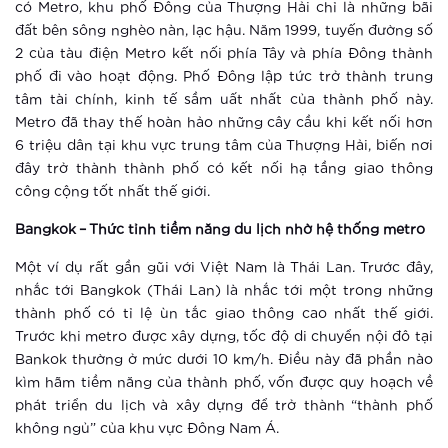
căn hộ thông thường ra sao?
có Metro, khu phố Đông của Thượng Hải chỉ là những bãi
đất bên sông nghèo nàn, lạc hậu. Năm 1999, tuyến đường số
2 của tàu điện Metro kết nối phía Tây và phía Đông thành
Xem thêm
phố đi vào hoạt động. Phố Đông lập tức trở thành trung
tâm tài chính, kinh tế sầm uất nhất của thành phố này.
Điểm check-in khó bỏ qua tại Hà Nội
Metro đã thay thế hoàn hảo những cây cầu khi kết nối hơn
dịp Tết thiếu nhi 1-6
6 triệu dân tại khu vực trung tâm của Thượng Hải, biến nơi
đây trở thành thành phố có kết nối hạ tầng giao thông
Xem thêm
công cộng tốt nhất thế giới.
Vingroup tổ chức cho khách hàng trải
Bangkok – Thức tỉnh tiềm năng du lịch nhờ hệ thống metro
nghiệm phong cách sống thông minh
Một ví dụ rất gần gũi với Việt Nam là Thái Lan. Trước đây,
nhắc tới Bangkok (Thái Lan) là nhắc tới một trong những
Xem thêm
thành phố có tỉ lệ ùn tắc giao thông cao nhất thế giới.
Hào hứng với “cuộc sống một chạm”
Trước khi metro được xây dựng, tốc độ di chuyển nội đô tại
tại Vinhomes Smart City
Bankok thường ở mức dưới 10 km/h. Điều này đã phần nào
kìm hãm tiềm năng của thành phố, vốn được quy hoạch về
phát triển du lịch và xây dựng để trở thành “thành phố
Xem thêm
không ngủ” của khu vực Đông Nam Á.