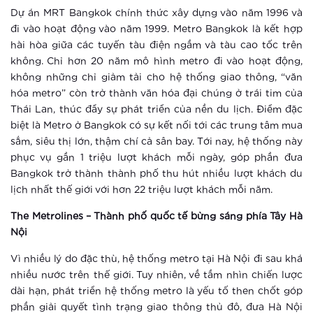
Ứng dụng AI giúp đoán trước hành vi
Dự án MRT Bangkok chính thức xây dựng vào năm 1996 và
phạm tội
đi vào hoạt động vào năm 1999. Metro Bangkok là kết hợp
hài hòa giữa các tuyến tàu điện ngầm và tàu cao tốc trên
Xem thêm
không. Chỉ hơn 20 năm mô hình metro đi vào hoạt động,
không những chỉ giảm tải cho hệ thống giao thông, “văn
Sống tại thành phố thông minh, trẻ
hóa metro” còn trở thành văn hóa đại chúng ở trái tim của
em được bảo vệ đa lớp như thế nào?
Thái Lan, thúc đẩy sự phát triển của nền du lịch. Điểm đặc
biệt là Metro ở Bangkok có sự kết nối tới các trung tâm mua
Xem thêm
sắm, siêu thị lớn, thậm chí cả sân bay. Tới nay, hệ thống này
phục vụ gần 1 triệu lượt khách mỗi ngày, góp phần đưa
Vinhomes Smart City: Những trải
Bangkok trở thành thành phố thu hút nhiều lượt khách du
nghiệm tuyệt vời cho người trẻ hiện
lịch nhất thế giới với hơn 22 triệu lượt khách mỗi năm.
đại
Xem thêm
The Metrolines – Thành phố quốc tế bừng sáng phía Tây Hà
Nội
Thành phố thông minh: Bước đi tắt
Vì nhiều lý do đặc thù, hệ thống metro tại Hà Nội đi sau khá
đón đầu của ông lớn BĐS Vingroup
nhiều nước trên thế giới. Tuy nhiên, về tầm nhìn chiến lược
dài hạn, phát triển hệ thống metro là yếu tố then chốt góp
Xem thêm
phần giải quyết tình trạng giao thông thủ đô, đưa Hà Nội