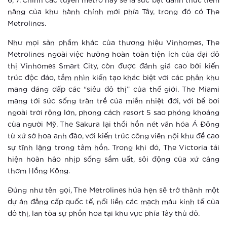
6, 7. Chính các tuyến metro này sẽ là sức bật đánh thức tiềm
năng của khu hành chính mới phía Tây, trong đó có The
4 yếu tố “smart” tạo chuẩn sống mới
Metrolines.
chưa từng có tại Vinhomes Smart
City
Như mọi sản phẩm khác của thương hiệu Vinhomes, The
Metrolines ngoài việc hưởng hoàn toàn tiện ích của đại đô
Xem thêm
thị Vinhomes Smart City, còn được đánh giá cao bởi kiến
5 thay đổi tuyệt vời khi sống tại
trúc độc đáo, tầm nhìn kiến tạo khác biệt với các phân khu
Vinhomes Smart City
mang dáng dấp các “siêu đô thị” của thế giới. The Miami
mang tới sức sống tràn trề của miền nhiệt đới, với bể bơi
ngoài trời rộng lớn, phong cách resort 5 sao phóng khoáng
Xem thêm
của người Mỹ. The Sakura lại thổi hồn nét văn hóa Á Đông
Trải nghiệm sống thời thượng thời
từ xứ sở hoa anh đào, với kiến trúc công viên nội khu đề cao
đại 4.0 tại đô thị thông minh của
sự tĩnh lặng trong tâm hồn. Trong khi đó, The Victoria tái
Vingroup
hiện hoàn hảo nhịp sống sầm uất, sôi động của xứ cảng
thơm Hồng Kông.
Xem thêm
Đúng như tên gọi, The Metrolines hứa hẹn sẽ trở thành một
Điểm danh 3 đô thị thông minh hàng
dự án đẳng cấp quốc tế, nối liền các mạch máu kinh tế của
đầu Châu Á
đô thị, lan tỏa sự phồn hoa tại khu vực phía Tây thủ đô.