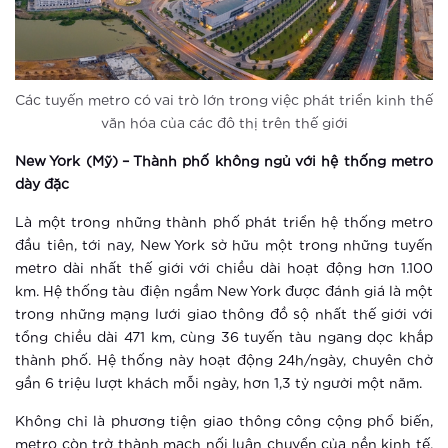
Xem thêm
Ra mắt vườn Nhật tại Hà Nội
Các tuyến metro có vai trò lớn trong việc phát triển kinh thế
văn hóa của các đô thị trên thế giới
Xem thêm
New York (Mỹ) – Thành phố không ngủ với hệ thống metro
Khám phá điểm “check in” mới cực
dày đặc
chất tại Hà Nội
Là một trong những thành phố phát triển hệ thống metro
đầu tiên, tới nay, New York sở hữu một trong những tuyến
Xem thêm
metro dài nhất thế giới với chiều dài hoạt động hơn 1.100
km. Hệ thống tàu điện ngầm New York được đánh giá là một
Vinhomes Smart City ra mắt phân khu
trong những mạng lưới giao thông đồ sộ nhất thế giới với
The Sapphire 3
tổng chiều dài 471 km, cùng 36 tuyến tàu ngang dọc khắp
thành phố. Hệ thống này hoạt động 24h/ngày, chuyên chở
Xem thêm
gần 6 triệu lượt khách mỗi ngày, hơn 1,3 tỷ người một năm.
Vinhomes tái hiện không gian Á Đông
Không chỉ là phương tiện giao thông công cộng phổ biến,
tại khu vườn Nhật phía Tây Hà Nội
metro còn trở thành mạch nối luân chuyển của nền kinh tế,