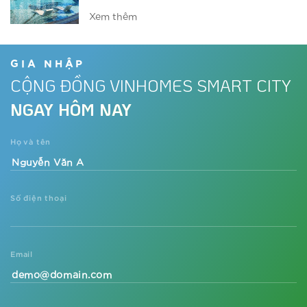
Xem thêm
Vinhomes ra mắt phân khu ‘chuẩn Mỹ’
tại đại đô thị phía Tây
GIA NHẬP
CỘNG ĐỒNG VINHOMES SMART CITY
Xem thêm
NGAY HÔM NAY
Dự án đón nhu cầu nghỉ dưỡng tại
gia thời Covid-19
Họ và tên
Xem thêm
Số điện thoại
Sắp xuất hiện tòa căn hộ phong cách
resort Mỹ tại trung tâm phía Tây Thủ
đô
Xem thêm
Email
Vì sao các nhà đầu tư lại săn lùng dự
án căn hộ The Metrolines?