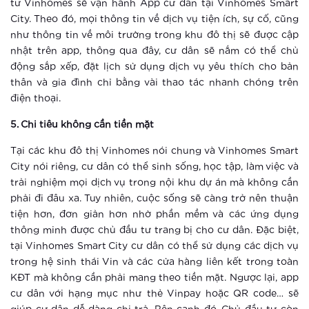
tư Vinhomes sẽ vận hành App cư dân tại Vinhomes Smart
Cư dân nhí được sống trong môi
City. Theo đó, mọi thông tin về dịch vụ tiện ích, sự cố, cũng
trường an toàn mức cao tại Vinhomes
như thông tin về môi trường trong khu đô thị sẽ được cập
Smart City
nhật trên app, thông qua đây, cư dân sẽ nắm có thể chủ
động sắp xếp, đặt lịch sử dụng dịch vụ yêu thích cho bản
Xem thêm
thân và gia đình chỉ bằng vài thao tác nhanh chóng trên
Vingroup tiên phong ứng dụng công
điện thoại.
nghệ thông minh, nâng tầm cuộc sống
5. Chi tiêu không cần tiền mặt
cư dân đại đô thị Vinhomes Smart
City
Xem thêm
Tại các khu đô thị Vinhomes nói chung và Vinhomes Smart
City nói riêng, cư dân có thể sinh sống, học tập, làm việc và
So sánh Căn hộ thông minh với Đô thị
trải nghiệm mọi dịch vụ trong nội khu dự án mà không cần
thông minh
phải đi đâu xa. Tuy nhiên, cuộc sống sẽ càng trở nên thuận
tiện hơn, đơn giản hơn nhờ phần mềm và các ứng dụng
thông minh được chủ đầu tư trang bị cho cư dân. Đặc biệt,
Xem thêm
tại Vinhomes Smart City cư dân có thể sử dụng các dịch vụ
4 yếu tố “smart” tạo chuẩn sống mới
trong hệ sinh thái Vin và các cửa hàng liên kết trong toàn
chưa từng có tại Vinhomes Smart
KĐT mà không cần phải mang theo tiền mặt. Ngược lại, app
City
cư dân với hạng mục như thẻ Vinpay hoặc QR code… sẽ