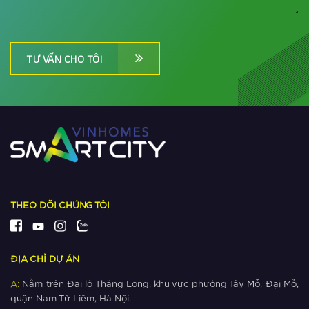
Metrolines trở thành dự án quốc tế
“hot” phía Tây Hà Nội?
Xem thêm
TƯ VẤN CHO TÔI
Tại sao người Nhật chọn The
Metrolines làm ‘bến đỗ’ khi đổ vốn
vào BĐS Việt Nam?
Xem thêm
Dự đoán tương lai của đô thị siêu
kết nối The Metrolines
Xem thêm
THEO DÕI CHÚNG TÔI
Ngắm khu đô thị có nhiều công viên
nhất phía Tây Hà Nội
ĐỊA CHỈ DỰ ÁN
Xem thêm
A:
Nằm trên Đại lộ Thăng Long, khu vực phường Tây Mỗ, Đại Mỗ,
quận Nam Từ Liêm, Hà Nội.
Giá bất động sản ‘cận lộ kế metro’