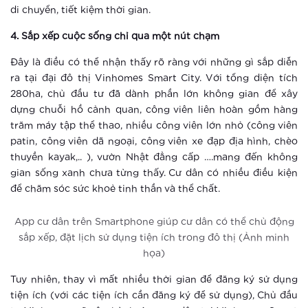
Sống tại thành phố thông minh, trẻ
di chuyển, tiết kiệm thời gian.
em được bảo vệ đa lớp như thế nào?
4. Sắp xếp cuộc sống chỉ qua một nút chạm
Xem thêm
Đây là điều có thể nhận thấy rõ ràng với những gì sắp diễn
ra tại đại đô thị Vinhomes Smart City. Với tổng diện tích
Vinhomes Smart City: Những trải
280ha, chủ đầu tư đã dành phần lớn không gian để xây
nghiệm tuyệt vời cho người trẻ hiện
dựng chuỗi hồ cảnh quan, công viên liên hoàn gồm hàng
đại
trăm máy tập thể thao, nhiều công viên lớn nhỏ (công viên
Xem thêm
patin, công viên dã ngoại, công viên xe đạp địa hình, chèo
thuyền kayak,.. ), vườn Nhật đẳng cấp ….mang đến không
Thành phố thông minh: Bước đi tắt
gian sống xanh chưa từng thấy. Cư dân có nhiều điều kiện
đón đầu của ông lớn BĐS Vingroup
để chăm sóc sức khoẻ tinh thần và thể chất.
Xem thêm
App cư dân trên Smartphone giúp cư dân có thể chủ động
sắp xếp, đặt lịch sử dụng tiện ích trong đô thị (Ảnh minh
Thành phố thông minh khác xa khu
họa)
căn hộ thông thường ra sao?
Tuy nhiên, thay vì mất nhiều thời gian để đăng ký sử dụng
tiện ích (với các tiện ích cần đăng ký để sử dụng), Chủ đầu
Xem thêm