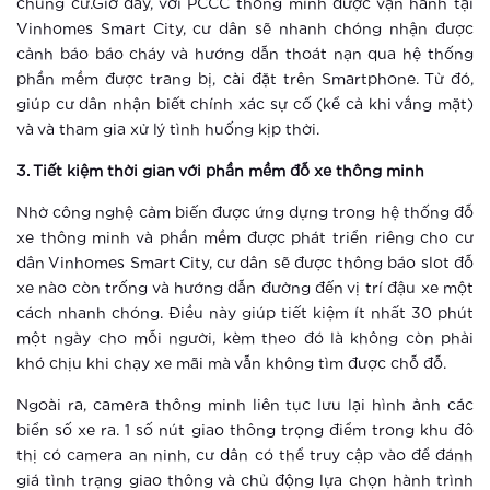
chung cư.Giờ đây, với PCCC thông minh được vận hành tại
dịp Tết thiếu nhi 1-6
Vinhomes Smart City, cư dân sẽ nhanh chóng nhận được
cảnh báo báo cháy và hướng dẫn thoát nạn qua hệ thống
Xem thêm
phần mềm được trang bị, cài đặt trên Smartphone. Từ đó,
giúp cư dân nhận biết chính xác sự cố (kể cả khi vắng mặt)
Vingroup tổ chức cho khách hàng trải
và và tham gia xử lý tình huống kịp thời.
nghiệm phong cách sống thông minh
3. Tiết kiệm thời gian với phần mềm đỗ xe thông minh
Xem thêm
Nhờ công nghệ cảm biến được ứng dựng trong hệ thống đỗ
xe thông minh và phần mềm được phát triển riêng cho cư
Hào hứng với “cuộc sống một chạm”
dân Vinhomes Smart City, cư dân sẽ được thông báo slot đỗ
tại Vinhomes Smart City
xe nào còn trống và hướng dẫn đường đến vị trí đậu xe một
cách nhanh chóng. Điều này giúp tiết kiệm ít nhất 30 phút
Xem thêm
một ngày cho mỗi người, kèm theo đó là không còn phải
khó chịu khi chạy xe mãi mà vẫn không tìm được chỗ đỗ.
Ứng dụng AI giúp đoán trước hành vi
phạm tội
Ngoài ra, camera thông minh liên tục lưu lại hình ảnh các
biển số xe ra. 1 số nút giao thông trọng điểm trong khu đô
thị có camera an ninh, cư dân có thể truy cập vào để đánh
Xem thêm
giá tình trạng giao thông và chủ động lựa chọn hành trình