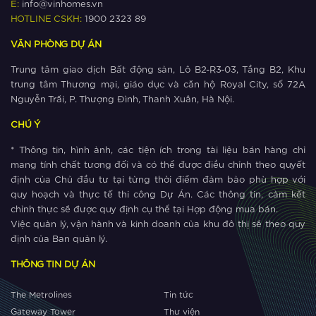
E:
info@vinhomes.vn
leo thang như thế nào?
HOTLINE CSKH:
1900 2323 89
VĂN PHÒNG DỰ ÁN
Xem thêm
Trung tâm giao dịch Bất động sản, Lô B2-R3-03, Tầng B2, Khu
The Metrolines – Yếu tố vàng thúc
trung tâm Thương mại, giáo dục và căn hộ Royal City, số 72A
đẩy thịnh vượng phía Tây Hà Nội
Nguyễn Trãi, P. Thượng Đình, Thanh Xuân, Hà Nội.
CHÚ Ý
Xem thêm
* Thông tin, hình ảnh, các tiện ích trong tài liệu bán hàng chỉ
The Metrolines thu hút cộng đồng cư
mang tính chất tương đối và có thể được điều chỉnh theo quyết
dân quốc tế
định của Chủ đầu tư tại từng thời điểm đảm bảo phù hợp với
quy hoạch và thực tế thi công Dự Án. Các thông tin, cảm kết
chỉnh thực sẽ được quy định cụ thể tại Hợp động mua bán.
Xem thêm
Việc quản lý, vận hành và kinh doanh của khu đô thị sẽ theo quy
Lý do The Metrolines trở thành lựa
định của Ban quản lý.
chọn số một của cộng đồng quốc tế
THÔNG TIN DỰ ÁN
tại phía Tây Hà Nội?
Xem thêm
The Metrolines
Tin tức
Gateway Tower
Thư viện