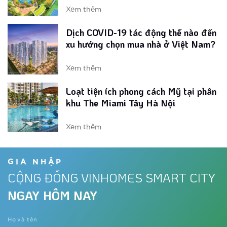
Xem thêm
Dịch COVID-19 tác động thế nào đến
xu hướng chọn mua nhà ở Việt Nam?
Xem thêm
Loạt tiện ích phong cách Mỹ tại phân
khu The Miami Tây Hà Nội
Xem thêm
Vinhomes ra mắt phân khu ‘chuẩn Mỹ’
tại đại đô thị phía Tây
GIA NHẬP
CỘNG ĐỒNG VINHOMES SMART CITY
Xem thêm
NGAY HÔM NAY
Dự án đón nhu cầu nghỉ dưỡng tại
gia thời Covid-19
Họ và tên