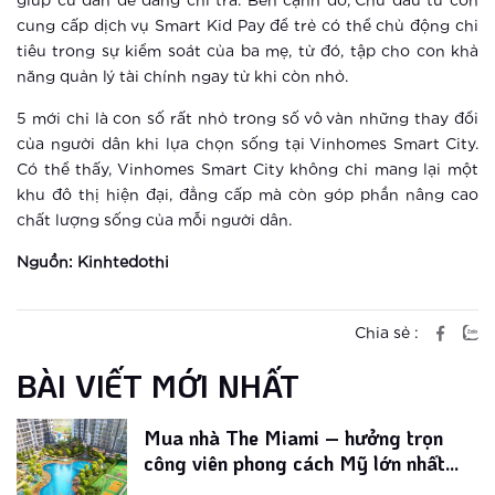
giúp cư dân dễ dàng chi trả. Bên cạnh đó, Chủ đầu tư còn
Xem thêm
cung cấp dịch vụ Smart Kid Pay để trẻ có thể chủ động chi
Trải nghiệm sống thời thượng thời
tiêu trong sự kiểm soát của ba mẹ, từ đó, tập cho con khả
đại 4.0 tại đô thị thông minh của
năng quản lý tài chính ngay từ khi còn nhỏ.
Vingroup
5 mới chỉ là con số rất nhỏ trong số vô vàn những thay đổi
Xem thêm
của người dân khi lựa chọn sống tại Vinhomes Smart City.
Có thể thấy, Vinhomes Smart City không chỉ mang lại một
Điểm danh 3 đô thị thông minh hàng
khu đô thị hiện đại, đẳng cấp mà còn góp phần nâng cao
đầu Châu Á
chất lượng sống của mỗi người dân.
Xem thêm
Nguồn:
Kinhtedothi
Giải mã lý do The Miami được săn
đón đặc biệt ngay khi ra mắt
Chia sẻ :
BÀI VIẾT MỚI NHẤT
Xem thêm
Mua nhà The Miami – hưởng trọn
công viên phong cách Mỹ lớn nhất
Vinhomes Smart City