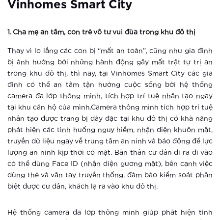
Vinhomes Smart City
Xem thêm
1. Cha mẹ an tâm, con trẻ vô tư vui đùa trong khu đô thị
Khám phá điểm “check in” mới cực
chất tại Hà Nội
Thay vì lo lắng các con bị “mất an toàn”, cũng như gia đình
bị ảnh hưởng bởi những hành động gây mất trật tự trị an
trong khu đô thị, thì nay, tại Vinhomes Smart City các gia
Xem thêm
đình có thể an tâm tận hưởng cuộc sống bởi hệ thống
Vinhomes Smart City ra mắt phân khu
camera đa lớp thông minh, tích hợp trí tuệ nhân tạo ngay
The Sapphire 3
tại khu căn hộ của mình.Camera thông minh tích hợp trí tuệ
nhân tạo được trang bị dày đặc tại khu đô thị có khả năng
phát hiện các tình huống nguy hiểm, nhận diện khuôn mặt,
Xem thêm
truyền dữ liệu ngay về trung tâm an ninh và báo động để lực
Vinhomes tái hiện không gian Á Đông
lượng an ninh kịp thời có mặt. Bản thân cư dân đi ra đi vào
tại khu vườn Nhật phía Tây Hà Nội
có thể dùng Face ID (nhận diện gương mặt), bên cạnh việc
dùng thẻ và vân tay truyền thống, đảm bảo kiểm soát phân
biệt được cư dân, khách lạ ra vào khu đô thị.
Xem thêm
Thông báo thay đổi tiện ích cảnh
Hệ thống camera đa lớp thông minh giúp phát hiện tình