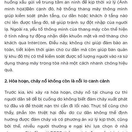
quan
huống xấu gửi về trung tâm an ninh để kịp thời xử lý (Ảnh
minh họa)Bên cạnh đó, hệ thống thang máy thông minh
giúp kiểm soát phân tầng, cư dân hoặc khách ở tầng nào
Xem thêm
chỉ lên được tầng đó, sẽ giúp tránh sự đột nhập của người
Một ngày có thể dài 26 tiếng ở
lạ. Ngoài ra, yếu tố thông minh của thang máy còn thể hiện
Vinhomes Smart City?
ở tính năng tự động nhận diện khuôn mặt và mở thang cho
khách qua Intercom. Điều này, không chỉ giúp đảm bảo an
toàn, tiết kiệm thời gian cho cư dân mà còn giúp ban quản
Xem thêm
lý khu đô thị có thể kiểm soát được số lượng người vào ra sử
Đô thị thông minh xóa tan mọi nỗi lo
dụng thang máy trong tòa nhà một cách nhanh chóng hiệu
của người lớn tuổi
quả.
2. Hỏa hoạn, cháy nổ không còn là nỗi lo canh cánh
Xem thêm
Trước kia, khi xảy ra hỏa hoạn, cháy nổ tại chung cư thì
Thành phố thông minh khác xa khu
người dân sẽ dễ bị cuống do không biết đám cháy xuất phát
căn hộ thông thường ra sao?
từ đâu và để thoát nạn thì cần đi lối nào. Thực tế cũng cho
thấy, phần lớn thiệt hại đều do cư dân không thể định
Xem thêm
hướng được đám cháy và có phương án xử lý kịp thời, cũng
bởi thế, nhiều người thường e ngại khi lựa chọn ở nhà
Điểm check-in khó bỏ qua tại Hà Nội