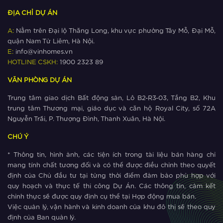
ĐỊA CHỈ DỰ ÁN
A:
Nằm trên Đại lộ Thăng Long, khu vực phường Tây Mỗ, Đại Mỗ,
quận Nam Từ Liêm, Hà Nội.
E:
info@vinhomes.vn
HOTLINE CSKH:
1900 2323 89
VĂN PHÒNG DỰ ÁN
Trung tâm giao dịch Bất động sản, Lô B2-R3-03, Tầng B2, Khu
trung tâm Thương mại, giáo dục và căn hộ Royal City, số 72A
Nguyễn Trãi, P. Thượng Đình, Thanh Xuân, Hà Nội.
CHÚ Ý
* Thông tin, hình ảnh, các tiện ích trong tài liệu bán hàng chỉ
mang tính chất tương đối và có thể được điều chỉnh theo quyết
định của Chủ đầu tư tại từng thời điểm đảm bảo phù hợp với
quy hoạch và thực tế thi công Dự Án. Các thông tin, cảm kết
chỉnh thực sẽ được quy định cụ thể tại Hợp động mua bán.
Việc quản lý, vận hành và kinh doanh của khu đô thị sẽ theo quy
định của Ban quản lý.