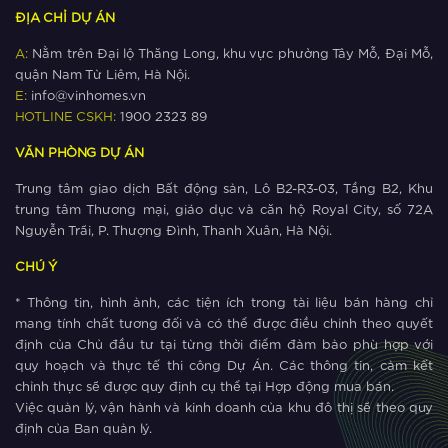
ĐỊA CHỈ DỰ ÁN
A:
Nằm trên Đại lộ Thăng Long, khu vực phường Tây Mỗ, Đại Mỗ,
quận Nam Từ Liêm, Hà Nội.
E:
info@vinhomes.vn
HOTLINE CSKH:
1900 2323 89
VĂN PHÒNG DỰ ÁN
Trung tâm giao dịch Bất động sản, Lô B2-R3-03, Tầng B2, Khu
trung tâm Thương mại, giáo dục và căn hộ Royal City, số 72A
Nguyễn Trãi, P. Thượng Đình, Thanh Xuân, Hà Nội.
CHÚ Ý
* Thông tin, hình ảnh, các tiện ích trong tài liệu bán hàng chỉ
mang tính chất tương đối và có thể được điều chỉnh theo quyết
định của Chủ đầu tư tại từng thời điểm đảm bảo phù hợp với
quy hoạch và thực tế thi công Dự Án. Các thông tin, cảm kết
chỉnh thực sẽ được quy định cụ thể tại Hợp động mua bán.
Việc quản lý, vận hành và kinh doanh của khu đô thị sẽ theo quy
định của Ban quản lý.