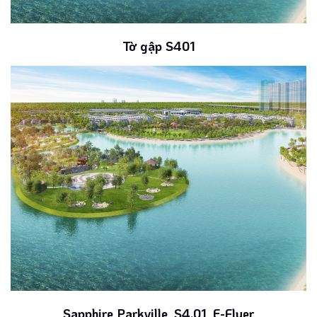
Tờ gập S401
Sapphire Parkville_S4.01_E-Flyer