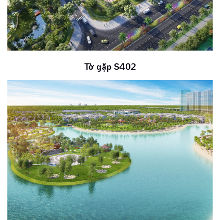
Tờ gặp S402