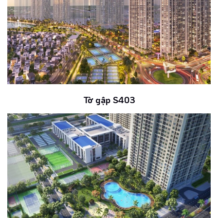
Tờ gập S403