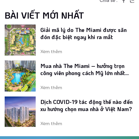
đón đặc biệt ngay khi ra mắt
Chia sẻ :
BÀI VIẾT MỚI NHẤT
Xem thêm
Mua nhà The Miami – hưởng trọn
công viên phong cách Mỹ lớn nhất
Vinhomes Smart City
Xem thêm
Dịch COVID-19 tác động thế nào đến
xu hướng chọn mua nhà ở Việt Nam?
Xem thêm
Loạt tiện ích phong cách Mỹ tại phân
khu The Miami Tây Hà Nội
Xem thêm
Vinhomes ra mắt phân khu ‘chuẩn Mỹ’