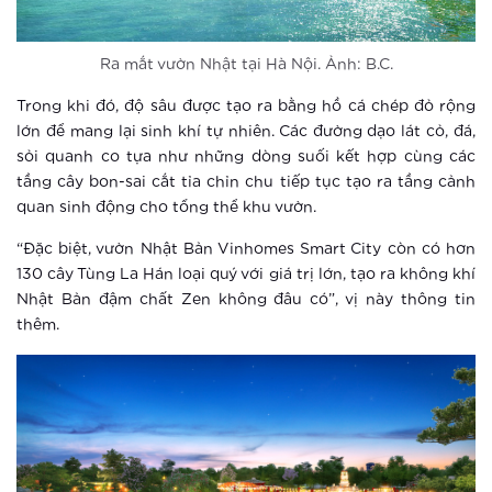
Vinhomes Smart City hút nhà đầu tư
Ra mắt vườn Nhật tại Hà Nội. Ảnh: B.C.
Xem thêm
Trong khi đó, độ sâu được tạo ra bằng hồ cá chép đỏ rộng
Khám phá điểm “check in” mới cực
lớn để mang lại sinh khí tự nhiên. Các đường dạo lát cỏ, đá,
chất tại Hà Nội
sỏi quanh co tựa như những dòng suối kết hợp cùng các
tầng cây bon-sai cắt tỉa chỉn chu tiếp tục tạo ra tầng cảnh
Xem thêm
quan sinh động cho tổng thể khu vườn.
“Đặc biệt, vườn Nhật Bản Vinhomes Smart City còn có hơn
Vinhomes Smart City ra mắt phân khu
130 cây Tùng La Hán loại quý với giá trị lớn, tạo ra không khí
The Sapphire 3
Nhật Bản đậm chất Zen không đâu có”, vị này thông tin
thêm.
Xem thêm
Vinhomes tái hiện không gian Á Đông
tại khu vườn Nhật phía Tây Hà Nội
Xem thêm