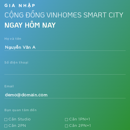
tại đại đô thị phía Tây
GIA NHẬP
CỘNG ĐỒNG VINHOMES SMART CITY
Xem thêm
NGAY HÔM NAY
Dự án đón nhu cầu nghỉ dưỡng tại
gia thời Covid-19
Họ và tên
Xem thêm
Số điện thoại
Sắp xuất hiện tòa căn hộ phong cách
resort Mỹ tại trung tâm phía Tây Thủ
đô
Xem thêm
Email
Vì sao các nhà đầu tư lại săn lùng dự
án căn hộ The Metrolines?
Bạn quan tâm đến
Căn Studio
Căn 1PN+1
Xem thêm
Căn 2PN
Căn 2PN+1