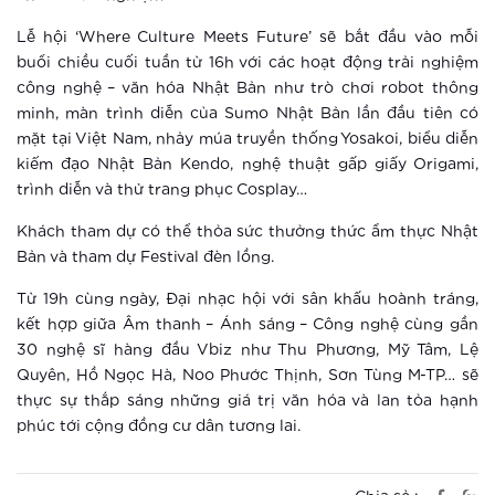
City
Lễ hội ‘Where Culture Meets Future’ sẽ bắt đầu vào mỗi
Xem thêm
buổi chiều cuối tuần từ 16h với các hoạt động trải nghiệm
5 thay đổi tuyệt vời khi sống tại
công nghệ – văn hóa Nhật Bản như trò chơi robot thông
Vinhomes Smart City
minh, màn trình diễn của Sumo Nhật Bản lần đầu tiên có
mặt tại Việt Nam, nhảy múa truyền thống Yosakoi, biểu diễn
kiếm đạo Nhật Bản Kendo, nghệ thuật gấp giấy Origami,
Xem thêm
trình diễn và thử trang phục Cosplay…
Trải nghiệm sống thời thượng thời
Khách tham dự có thể thỏa sức thưởng thức ẩm thực Nhật
đại 4.0 tại đô thị thông minh của
Bản và tham dự Festival đèn lồng.
Vingroup
Xem thêm
Từ 19h cùng ngày, Đại nhạc hội với sân khấu hoành tráng,
kết hợp giữa Âm thanh – Ánh sáng – Công nghệ cùng gần
Điểm danh 3 đô thị thông minh hàng
30 nghệ sĩ hàng đầu Vbiz như Thu Phương, Mỹ Tâm, Lệ
đầu Châu Á
Quyên, Hồ Ngọc Hà, Noo Phước Thịnh, Sơn Tùng M-TP… sẽ
thực sự thắp sáng những giá trị văn hóa và lan tỏa hạnh
Xem thêm
phúc tới cộng đồng cư dân tương lai.
Giải mã lý do The Miami được săn