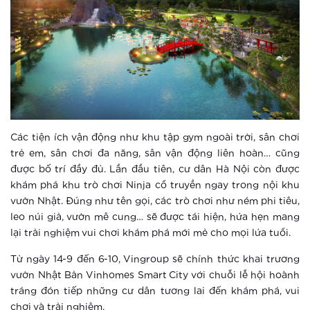
Xem thêm
Cư dân nhí được sống trong môi
trường an toàn mức cao tại Vinhomes
Smart City
Xem thêm
Vingroup tiên phong ứng dụng công
nghệ thông minh, nâng tầm cuộc sống
Các tiện ích vận động như khu tập gym ngoài trời, sân chơi
cư dân đại đô thị Vinhomes Smart
trẻ em, sân chơi đa năng, sân vận động liên hoàn… cũng
City
được bố trí đầy đủ. Lần đầu tiên, cư dân Hà Nội còn được
Xem thêm
khám phá khu trò chơi Ninja cổ truyền ngay trong nội khu
So sánh Căn hộ thông minh với Đô thị
vườn Nhật. Đúng như tên gọi, các trò chơi như ném phi tiêu,
thông minh
leo núi giả, vườn mê cung… sẽ được tái hiện, hứa hẹn mang
lại trải nghiệm vui chơi khám phá mới mẻ cho mọi lứa tuổi.
Xem thêm
Từ ngày 14-9 đến 6-10, Vingroup sẽ chính thức khai trương
vườn Nhật Bản Vinhomes Smart City với chuỗi lễ hội hoành
4 yếu tố “smart” tạo chuẩn sống mới
tráng đón tiếp những cư dân tương lai đến khám phá, vui
chưa từng có tại Vinhomes Smart
chơi và trải nghiệm.