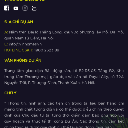
Ngắm khu đô thị có nhiều công viên
nhất phía Tây Hà Nội
ĐỊA CHỈ DỰ ÁN
Xem thêm
A:
Nằm trên Đại lộ Thăng Long, khu vực phường Tây Mỗ, Đại Mỗ,
quận Nam Từ Liêm, Hà Nội.
Giá bất động sản ‘cận lộ kế metro’
E:
info@vinhomes.vn
leo thang như thế nào?
HOTLINE CSKH:
1900 2323 89
VĂN PHÒNG DỰ ÁN
Xem thêm
Trung tâm giao dịch Bất động sản, Lô B2-R3-03, Tầng B2, Khu
The Metrolines – Yếu tố vàng thúc
trung tâm Thương mại, giáo dục và căn hộ Royal City, số 72A
đẩy thịnh vượng phía Tây Hà Nội
Nguyễn Trãi, P. Thượng Đình, Thanh Xuân, Hà Nội.
CHÚ Ý
Xem thêm
* Thông tin, hình ảnh, các tiện ích trong tài liệu bán hàng chỉ
The Metrolines thu hút cộng đồng cư
mang tính chất tương đối và có thể được điều chỉnh theo quyết
dân quốc tế
định của Chủ đầu tư tại từng thời điểm đảm bảo phù hợp với
quy hoạch và thực tế thi công Dự Án. Các thông tin, cảm kết
chỉnh thực sẽ được quy định cụ thể tại Hợp động mua bán.
Xem thêm