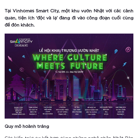
Tại Vinhomes Smart City, một khu vườn Nhật với các cảnh
Xem thêm
quan, tiện ích ‘độc và lạ’ đang đi vào công đoạn cuối cùng
Hà Nội khai trương công viên thể
để đón khách.
thao “khủng” nhất Đông Nam Á
Xem thêm
Vinhomes Smart City ra mắt phân khu
căn hộ cao cấp Ruby – không gian
sống đẳng cấp phía Tây Hà Nội
Xem thêm
Ra mắt The Sapphire 4 – viên ngọc
sáng của Vinhomes Smart City
Xem thêm
Quy mô hoành tráng
Vingroup giữ vững vị thế doanh