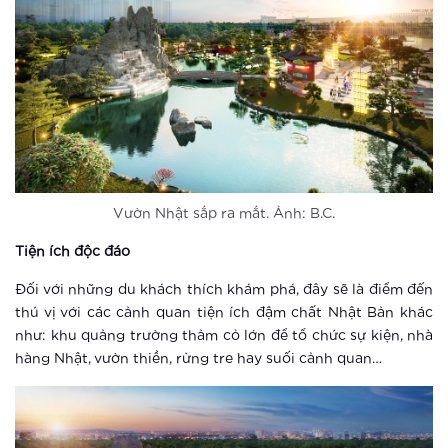
Xem thêm
Sống tại thành phố thông minh, trẻ
em được bảo vệ đa lớp như thế nào?
Xem thêm
Vinhomes Smart City: Những trải
nghiệm tuyệt vời cho người trẻ hiện
đại
Vườn Nhật sắp ra mắt. Ảnh: B.C.
Xem thêm
Tiện ích độc đáo
Thành phố thông minh: Bước đi tắt
Đối với những du khách thích khám phá, đây sẽ là điểm đến
đón đầu của ông lớn BĐS Vingroup
thú vị với các cảnh quan tiện ích đậm chất Nhật Bản khác
như: khu quảng trường thảm cỏ lớn để tổ chức sự kiện, nhà
Xem thêm
hàng Nhật, vườn thiền, rừng tre hay suối cảnh quan…
Thành phố thông minh khác xa khu
căn hộ thông thường ra sao?