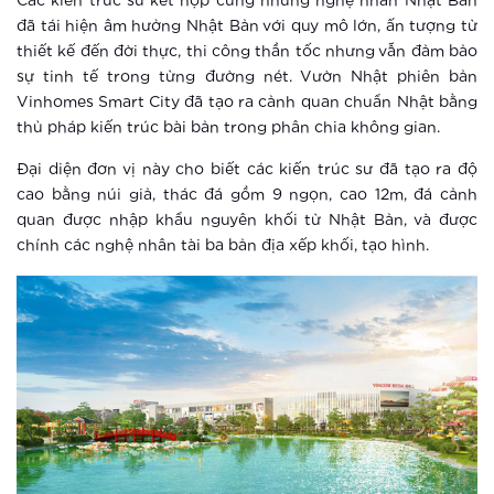
Các kiến trúc sư kết hợp cùng những nghệ nhân Nhật Bản
nghiệp tư nhân lớn nhất Việt Nam
đã tái hiện âm hưởng Nhật Bản với quy mô lớn, ấn tượng từ
thiết kế đến đời thực, thi công thần tốc nhưng vẫn đảm bảo
Xem thêm
sự tinh tế trong từng đường nét. Vườn Nhật phiên bản
Vinhomes Smart City đã tạo ra cảnh quan chuẩn Nhật bằng
“Sống không khoảng cách” giữa tọa
thủ pháp kiến trúc bài bản trong phân chia không gian.
độ vàng của trung tâm mới phía Tây
Hà Nội
Đại diện đơn vị này cho biết các kiến trúc sư đã tạo ra độ
Xem thêm
cao bằng núi giả, thác đá gồm 9 ngọn, cao 12m, đá cảnh
quan được nhập khẩu nguyên khối từ Nhật Bản, và được
Vinhomes Smart City ra mắt phân khu
chính các nghệ nhân tài ba bản địa xếp khối, tạo hình.
The Sapphire 3
Xem thêm
The Sapphire 3 Vinhomes Smart City:
Nóng sốt ngay khi vừa ra mắt
Xem thêm
Ưu thế giúp The Sapphire 3 –