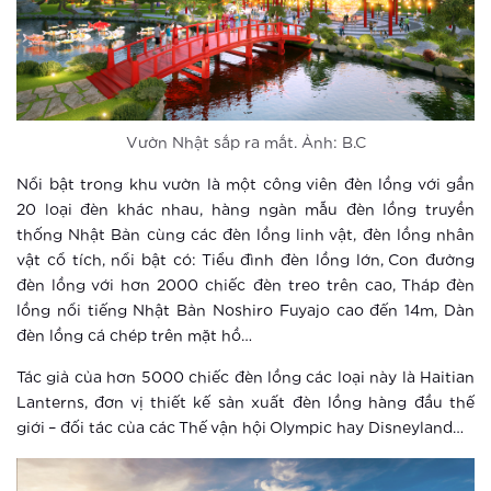
Thông báo thay đổi tiện ích cảnh
quan
Xem thêm
Một ngày có thể dài 26 tiếng ở
Vườn Nhật sắp ra mắt. Ảnh: B.C
Vinhomes Smart City?
Nổi bật trong khu vườn là một công viên đèn lồng với gần
20 loại đèn khác nhau, hàng ngàn mẫu đèn lồng truyền
Xem thêm
thống Nhật Bản cùng các đèn lồng linh vật, đèn lồng nhân
vật cổ tích, nổi bật có: Tiểu đình đèn lồng lớn, Con đường
Đô thị thông minh xóa tan mọi nỗi lo
đèn lồng với hơn 2000 chiếc đèn treo trên cao, Tháp đèn
của người lớn tuổi
lồng nổi tiếng Nhật Bản Noshiro Fuyajo cao đến 14m, Dàn
đèn lồng cá chép trên mặt hồ…
Xem thêm
Tác giả của hơn 5000 chiếc đèn lồng các loại này là Haitian
Thành phố thông minh khác xa khu
Lanterns, đơn vị thiết kế sản xuất đèn lồng hàng đầu thế
căn hộ thông thường ra sao?
giới – đối tác của các Thế vận hội Olympic hay Disneyland…
Xem thêm