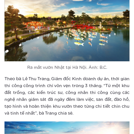
Điểm check-in khó bỏ qua tại Hà Nội
dịp Tết thiếu nhi 1-6
Xem thêm
Vingroup tổ chức cho khách hàng trải
nghiệm phong cách sống thông minh
Xem thêm
Ra mắt vườn Nhật tại Hà Nội. Ảnh: B.C.
Hào hứng với “cuộc sống một chạm”
Theo bà Lê Thu Trang, Giám đốc Kinh doanh dự án, thời gian
tại Vinhomes Smart City
thi công công trình chỉ vỏn vẹn trong 3 tháng. “Từ một khu
đất trống, các kiến trúc sư, công nhân thi công cùng các
nghệ nhân giám sát đã ngày đêm làm việc, san đất, đào hồ,
Xem thêm
tạo hình và hoàn thiện khu vườn theo từng chi tiết chỉn chu
Ứng dụng AI giúp đoán trước hành vi
và tinh tế nhất”, bà Trang chia sẻ.
phạm tội