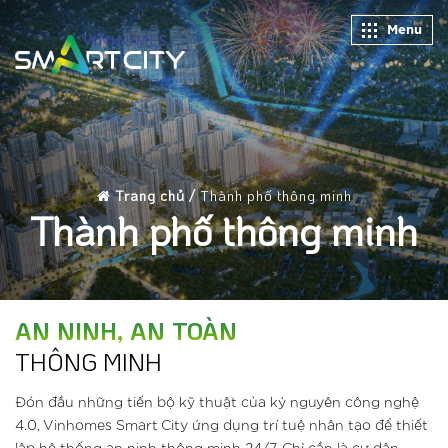
Menu
Trang chủ /
Thành phố thông minh
Thành phố thông minh
AN NINH, AN TOÀN
THÔNG MINH
Đón đầu những tiến bộ kỹ thuật của kỷ nguyên công nghệ
4.0, Vinhomes Smart City ứng dụng trí tuệ nhân tạo để thiết