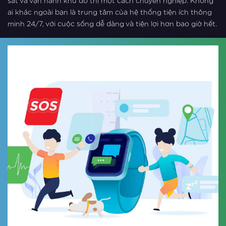
sát và vận hành khu đô thị một cách chuyên nghiệp. Không
ai khác ngoài bạn là trung tâm của hệ thống tiện ích thông
minh 24/7, với cuộc sống dễ dàng và tiện lợi hơn bao giờ hết.