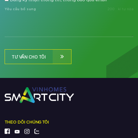
Đăng ký nhận thông tin, thông báo qua email
Yêu cầu bổ sung
200
kí tự nữa
TƯ VẤN CHO TÔI
THEO DÕI CHÚNG TÔI