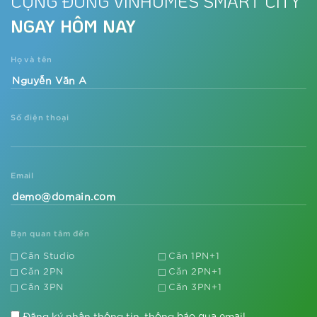
CỘNG ĐỒNG VINHOMES SMART CITY
NGAY HÔM NAY
Họ và tên
Số điện thoại
Email
Bạn quan tâm đến
Căn Studio
Căn 1PN+1
Căn 2PN
Căn 2PN+1
Căn 3PN
Căn 3PN+1